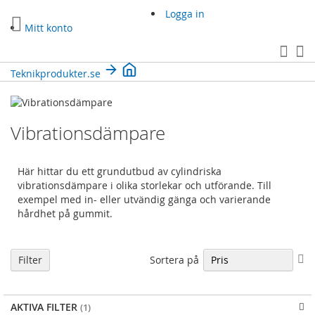
Hoppa
Logga in
till
Mitt konto
innehållet
Sea
Mi
Teknikprodukter.se
Vibrationsdämpare
Här hittar du ett grundutbud av cylindriska
vibrationsdämpare i olika storlekar och utförande. Till
exempel med in- eller utvändig gänga och varierande
hårdhet på gummit.
Sä
Sortera på
Filter
fa
so
AKTIVA FILTER