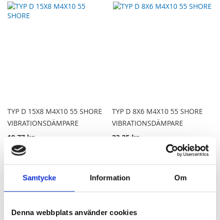
TILL
TILL
I
I
JÄMFÖR
JÄMFÖR
TYP D 15X8 M4X10 55 SHORE
TYP D 8X6 M4X10 55 SHORE
VIBRATIONSDÄMPARE
VIBRATIONSDÄMPARE
19,77 kr
23,25 kr
Lägg till i kundvagn
Lägg till i kundvagn
Samtycke
Information
Om
LÄGG
LÄGG
TILL
TILL
Denna webbplats använder cookies
I
I