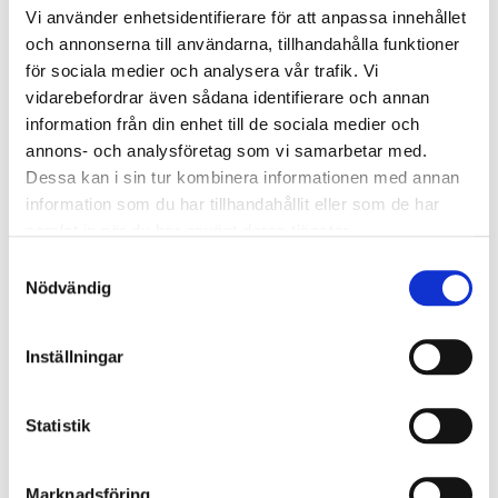
Vi använder enhetsidentifierare för att anpassa innehållet
JÄMFÖR
JÄMFÖR
och annonserna till användarna, tillhandahålla funktioner
för sociala medier och analysera vår trafik. Vi
vidarebefordrar även sådana identifierare och annan
information från din enhet till de sociala medier och
annons- och analysföretag som vi samarbetar med.
TYP D 20X15 M6X15 55 SHORE
TYP D 20X10 M6X10 65 SHORE
Dessa kan i sin tur kombinera informationen med annan
VIBRATIONSDÄMPARE
VIBRATIONSDÄMPARE
information som du har tillhandahållit eller som de har
samlat in när du har använt deras tjänster.
24,52 kr
24,52 kr
Samtyckesval
Nödvändig
Lägg till i kundvagn
Lägg till i kundvagn
LÄGG
LÄGG
Inställningar
TILL
TILL
I
I
Statistik
JÄMFÖR
JÄMFÖR
Marknadsföring