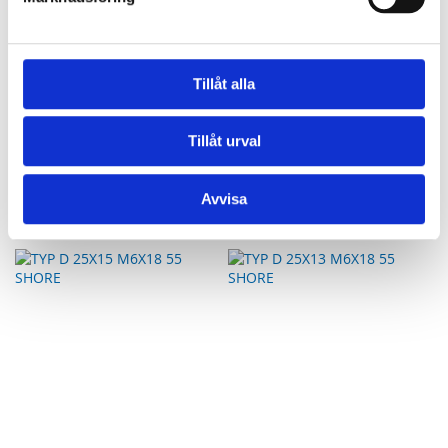
Tillåt alla
TYP D 25X8 M8X60 55 SHORE
TYP D 20X25 M6X18 55 SHORE
VIBRATIONSDÄMPARE
VIBRATIONSDÄMPARE
Tillåt urval
26,74 kr
26,74 kr
Lägg till i kundvagn
Lägg till i kundvagn
Avvisa
LÄGG
LÄGG
TILL
TILL
I
I
JÄMFÖR
JÄMFÖR