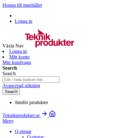
Hoppa till innehållet
Logga in
Växla Nav
Logga in
Mitt konto
Min kundvagn
Search
Search
Avancerad sökning
Search
Jämför produkter
Teknikprodukter.se
Meny
O-ringar
O-ringar