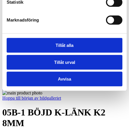
BRM-10 W - Brons, fickor, tryckbricka
Statistik
BRM-10 S - Brons, fickor, glidplatta
Oljebrons P - Sintrade, rak
Oljebrons F - Sintrade, fläns
Marknadsföring
Kraftöverföring
Smalkilremmar
Klassiska kilremmar
Kilremskivor
Koniska klämbussningar
Tillåt alla
Spännelement
Rullkedja
Kedjehjul
Tillåt urval
Kedjelås
Vibrationsdämpare
Vibrationsdämpare
Avvisa
Konto
Hoppa till slutet av bildgalleriet
Hoppa till början av bildgalleriet
05B-1 BÖJD K-LÄNK K2
8MM