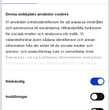
Spårkullager
Sfäriska kullager
Vinkelkontaktkullager
Denna webbplats använder cookies
Tvåradiga vinkelkontaktkullager
Sfäriska rullager
Vi använder enhetsidentifierare för att anpassa innehållet
Cylindriska rullager
och annonserna till användarna, tillhandahålla funktioner
Koniska rullager
för sociala medier och analysera vår trafik. Vi
Lagerenheter och tillbehör
Ledlager
vidarebefordrar även sådana identifierare och annan
Axiallager
information från din enhet till de sociala medier och
Nållager och tillbehör
annons- och analysföretag som vi samarbetar med.
Klämhyslor, KM-mutter och MB-brickor
Glidlager
Dessa kan i sin tur kombinera informationen med annan
MU P - PTFE, självsmörjande, rak
information som du har tillhandahållit eller som de har
MU F - PTFE, självsmörjande, fläns
samlat in när du har använt deras tjänster.
MU W - PTFE, självsmörjande, tryckbricka
MU S - PTFE, självsmörjande, glidplatta
Samtyckesval
MX P - POM, smörjbar, rak
Nödvändig
MX W - POM, smörjbar, tryckbricka
MX S - POM, smörjbar, glidplatta
BRM-80 P - Rullad brons, hål, rak
Inställningar
BRM-80 F - Rullad brons, hål, fläns
BRM-10 P - Rullad brons, fickor, rak
BRM-10 F - Rullad brons, fickor, fläns