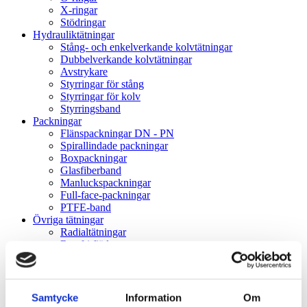
X-ringar
Stödringar
Hydrauliktätningar
Stång- och enkelverkande kolvtätningar
Dubbelverkande kolvtätningar
Avstrykare
Styrringar för stång
Styrringar för kolv
Styrringsband
Packningar
Flänspackningar DN - PN
Spirallindade packningar
Boxpackningar
Glasfiberband
Manluckspackningar
Full-face-packningar
PTFE-band
Övriga tätningar
Radialtätningar
Rostfri fjäder
V-ringar
Gummikragar
Gammaringar
VK-lock
Samtycke
Information
Om
Rullningslager