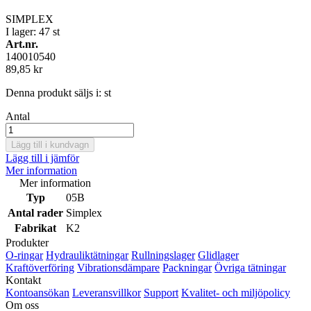
SIMPLEX
I lager: 47
st
Art.nr.
140010540
89,85 kr
Denna produkt säljs i:
st
Antal
Lägg till i kundvagn
Lägg till i jämför
Mer information
Mer information
Typ
05B
Antal rader
Simplex
Fabrikat
K2
Produkter
O-ringar
Hydrauliktätningar
Rullningslager
Glidlager
Kraftöverföring
Vibrationsdämpare
Packningar
Övriga tätningar
Kontakt
Kontoansökan
Leveransvillkor
Support
Kvalitet- och miljöpolicy
Om oss