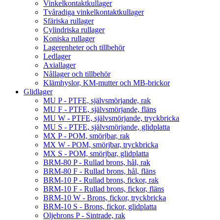
Vinkelkontaktkullager
Tvåradiga vinkelkontaktkullager
Sfäriska rullager
Cylindriska rullager
Koniska rullager
Lagerenheter och tillbehör
Ledlager
Axiallager
Nållager och tillbehör
Klämhyslor, KM-mutter och MB-brickor
Glidlager
MU P - PTFE, självsmörjande, rak
MU F - PTFE, självsmörjande, fläns
MU W - PTFE, självsmörjande, tryckbricka
MU S - PTFE, självsmörjande, glidplatta
MX P - POM, smörjbar, rak
MX W - POM, smörjbar, tryckbricka
MX S - POM, smörjbar, glidplatta
BRM-80 P - Rullad brons, hål, rak
BRM-80 F - Rullad brons, hål, fläns
BRM-10 P - Rullad brons, fickor, rak
BRM-10 F - Rullad brons, fickor, fläns
BRM-10 W - Brons, fickor, tryckbricka
BRM-10 S - Brons, fickor, glidplatta
Oljebrons P - Sintrade, rak