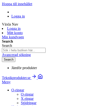
Hoppa till innehållet
Logga in
Växla Nav
Logga in
Mitt konto
Min kundvagn
Search
Search
Avancerad sökning
Search
Jämför produkter
Teknikprodukter.se
Meny
O-ringar
O-ringar
X-ringar
Stödringar