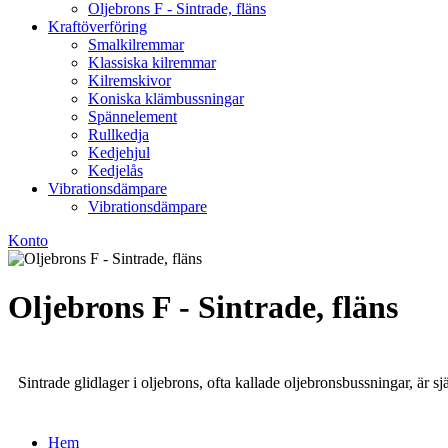
Oljebrons F - Sintrade, fläns
Kraftöverföring
Smalkilremmar
Klassiska kilremmar
Kilremskivor
Koniska klämbussningar
Spännelement
Rullkedja
Kedjehjul
Kedjelås
Vibrationsdämpare
Vibrationsdämpare
Konto
Oljebrons F - Sintrade, fläns
Sintrade glidlager i oljebrons, ofta kallade oljebronsbussningar, är s
Hem