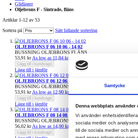
Glidlager
Oljebrons F - Sintrade, fläns
Artiklar
1
-
12
av
53
Sortera på
Sätt fallande sortering
OLJEBRONS F 06 10 06 - 14 02
BUSSNING OLJEBRONS FLÄNS
53,91 kr
As low as
11,84 kr
Lägg till i kundvagn
Lägg till i jämför
OLJEBRONS F 06 12 06 - 14 02
Samtycke
BUSSNING OLJEBRONS FLÄNS
53,91 kr
As low as
12,90 kr
Lägg till i kundvagn
Lägg till i jämför
Denna webbplats använder 
OLJEBRONS F 08 14 08 - 18 03
Vi använder enhetsidentifierar
BUSSNING OLJEBRONS FLÄNS
sociala medier och analysera 
56,02 kr
As low as
14,90 kr
till de sociala medier och a
Lägg till i kundvagn
med annan information som du 