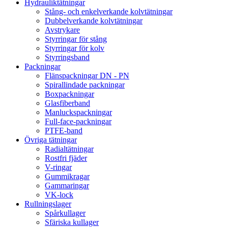
Hydrauliktätningar
Stång- och enkelverkande kolvtätningar
Dubbelverkande kolvtätningar
Avstrykare
Styrringar för stång
Styrringar för kolv
Styrringsband
Packningar
Flänspackningar DN - PN
Spirallindade packningar
Boxpackningar
Glasfiberband
Manluckspackningar
Full-face-packningar
PTFE-band
Övriga tätningar
Radialtätningar
Rostfri fjäder
V-ringar
Gummikragar
Gammaringar
VK-lock
Rullningslager
Spårkullager
Sfäriska kullager