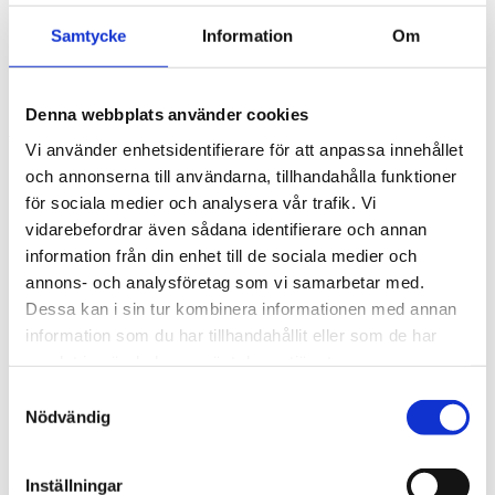
Samtycke
Information
Om
Hem
Rullningslager
Sfäriska rullager
Denna webbplats använder cookies
Artiklar
1
-
12
av
29
Vi använder enhetsidentifierare för att anpassa innehållet
Sortera på
Sätt fallande sortering
och annonserna till användarna, tillhandahålla funktioner
för sociala medier och analysera vår trafik. Vi
SF.RULLAGER 22209 K.CA
vidarebefordrar även sådana identifierare och annan
(45X85X23)
information från din enhet till de sociala medier och
1 298,00 kr
annons- och analysföretag som vi samarbetar med.
Lägg till i kundvagn
Dessa kan i sin tur kombinera informationen med annan
Lägg till i jämför
information som du har tillhandahållit eller som de har
SF.RULLAGER 22205 E-SKF
samlat in när du har använt deras tjänster.
SKF (25X52X18)
1 695,43 kr
Samtyckesval
Lägg till i kundvagn
Nödvändig
Lägg till i jämför
SF.RULLAGER 22206 E/C3-SKF
Inställningar
SKF (30X62X20)