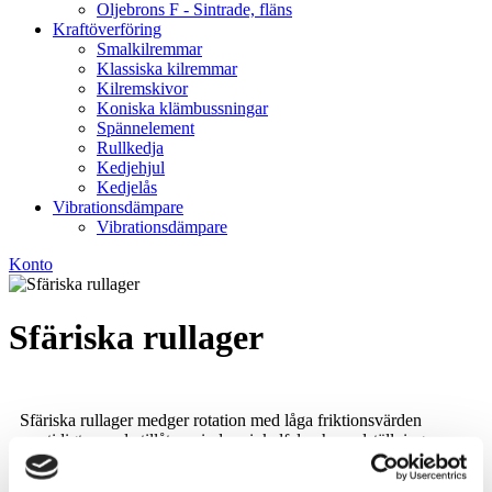
Oljebrons F - Sintrade, fläns
Kraftöverföring
Smalkilremmar
Klassiska kilremmar
Kilremskivor
Koniska klämbussningar
Spännelement
Rullkedja
Kedjehjul
Kedjelås
Vibrationsdämpare
Vibrationsdämpare
Konto
Sfäriska rullager
Sfäriska rullager medger rotation med låga friktionsvärden
samtidigt som de tillåter mindre vinkelfel och snedställningar.
Vårt standardsortiment innehåller bland annat öppna, otätade
lager, tätade sfäriska rullager samt med C3-tolerans.