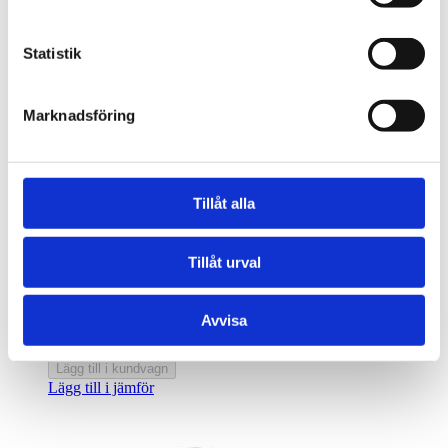
1 712,34 kr
Lägg till i kundvagn
Statistik
Lägg till i jämför
SF.RULLAGER 22207 E-SKF
SKF (35X72X23)
Marknadsföring
1 776,82 kr
Lägg till i kundvagn
Lägg till i jämför
SF.RULLAGER 22208 EK/C3-SKF
Tillåt alla
SKF (40X80X23)
1 934,31 kr
Lägg till i kundvagn
Tillåt urval
Lägg till i jämför
SF.RULLAGER 22209 E/C3-SKF
Avvisa
SKF (45X85X23)
2 096,03 kr
Lägg till i kundvagn
Lägg till i jämför