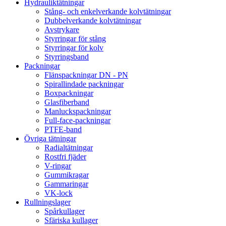
Hydrauliktätningar
Stång- och enkelverkande kolvtätningar
Dubbelverkande kolvtätningar
Avstrykare
Styrringar för stång
Styrringar för kolv
Styrringsband
Packningar
Flänspackningar DN - PN
Spirallindade packningar
Boxpackningar
Glasfiberband
Manluckspackningar
Full-face-packningar
PTFE-band
Övriga tätningar
Radialtätningar
Rostfri fjäder
V-ringar
Gummikragar
Gammaringar
VK-lock
Rullningslager
Spårkullager
Sfäriska kullager