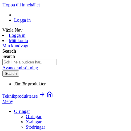
Hoppa till innehållet
Logga in
Växla Nav
Logga in
Mitt konto
Min kundvagn
Search
Search
Avancerad sökning
Search
Jämför produkter
Teknikprodukter.se
Meny
O-ringar
O-ringar
X-ringar
Stödringar