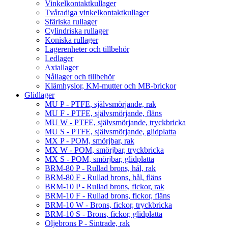
Vinkelkontaktkullager
Tvåradiga vinkelkontaktkullager
Sfäriska rullager
Cylindriska rullager
Koniska rullager
Lagerenheter och tillbehör
Ledlager
Axiallager
Nållager och tillbehör
Klämhyslor, KM-mutter och MB-brickor
Glidlager
MU P - PTFE, självsmörjande, rak
MU F - PTFE, självsmörjande, fläns
MU W - PTFE, självsmörjande, tryckbricka
MU S - PTFE, självsmörjande, glidplatta
MX P - POM, smörjbar, rak
MX W - POM, smörjbar, tryckbricka
MX S - POM, smörjbar, glidplatta
BRM-80 P - Rullad brons, hål, rak
BRM-80 F - Rullad brons, hål, fläns
BRM-10 P - Rullad brons, fickor, rak
BRM-10 F - Rullad brons, fickor, fläns
BRM-10 W - Brons, fickor, tryckbricka
BRM-10 S - Brons, fickor, glidplatta
Oljebrons P - Sintrade, rak