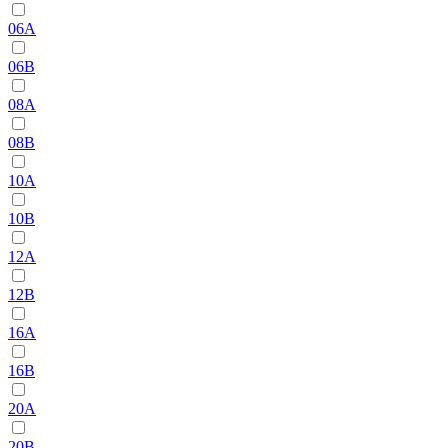
06A
06B
08A
08B
10A
10B
12A
12B
16A
16B
20A
20B