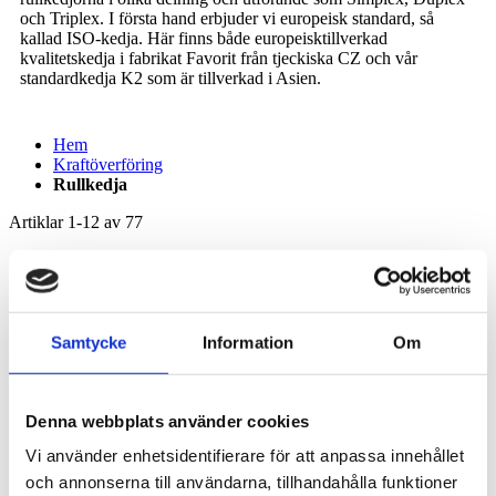
och Triplex. I första hand erbjuder vi europeisk standard, så
kallad ISO-kedja. Här finns både europeisktillverkad
kvalitetskedja i fabrikat Favorit från tjeckiska CZ och vår
standardkedja K2 som är tillverkad i Asien.
Hem
Kraftöverföring
Rullkedja
Artiklar
1
-
12
av
77
Sortera på
Sätt fallande sortering
081-1 RULLKEDJA K2 5M-FÖRP.
1/2X1/8" SIMPLEX
Samtycke
Information
Om
188,15 kr
Lägg till i kundvagn
Lägg till i jämför
Denna webbplats använder cookies
06B-1 RULLKEDJA K2 BOBIN
Vi använder enhetsidentifierare för att anpassa innehållet
3/8" SIMPLEX 50 METER Rak bricka
195,55 kr
och annonserna till användarna, tillhandahålla funktioner