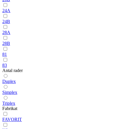
24A
24B
28A
28B
81
83
Antal rader
Duplex
Simplex
Triplex
Fabrikat
FAVORIT