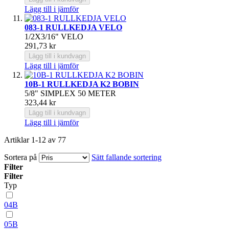
Lägg till i jämför
083-1 RULLKEDJA VELO
1/2X3/16" VELO
291,73 kr
Lägg till i kundvagn
Lägg till i jämför
10B-1 RULLKEDJA K2 BOBIN
5/8" SIMPLEX 50 METER
323,44 kr
Lägg till i kundvagn
Lägg till i jämför
Artiklar
1
-
12
av
77
Sortera på
Sätt fallande sortering
Filter
Filter
Typ
04B
05B