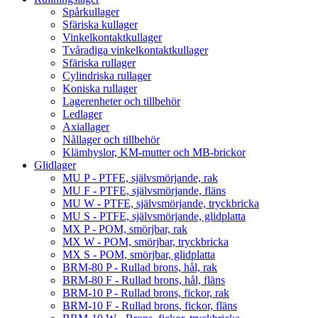
Spårkullager
Sfäriska kullager
Vinkelkontaktkullager
Tvåradiga vinkelkontaktkullager
Sfäriska rullager
Cylindriska rullager
Koniska rullager
Lagerenheter och tillbehör
Ledlager
Axiallager
Nållager och tillbehör
Klämhyslor, KM-mutter och MB-brickor
Glidlager
MU P - PTFE, självsmörjande, rak
MU F - PTFE, självsmörjande, fläns
MU W - PTFE, självsmörjande, tryckbricka
MU S - PTFE, självsmörjande, glidplatta
MX P - POM, smörjbar, rak
MX W - POM, smörjbar, tryckbricka
MX S - POM, smörjbar, glidplatta
BRM-80 P - Rullad brons, hål, rak
BRM-80 F - Rullad brons, hål, fläns
BRM-10 P - Rullad brons, fickor, rak
BRM-10 F - Rullad brons, fickor, fläns