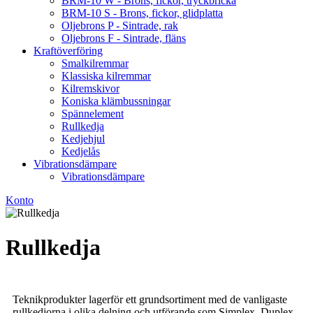
BRM-10 W - Brons, fickor, tryckbricka
BRM-10 S - Brons, fickor, glidplatta
Oljebrons P - Sintrade, rak
Oljebrons F - Sintrade, fläns
Kraftöverföring
Smalkilremmar
Klassiska kilremmar
Kilremskivor
Koniska klämbussningar
Spännelement
Rullkedja
Kedjehjul
Kedjelås
Vibrationsdämpare
Vibrationsdämpare
Konto
Rullkedja
Teknikprodukter lagerför ett grundsortiment med de vanligaste
rullkedjorna i olika delning och utförande som Simplex, Duplex