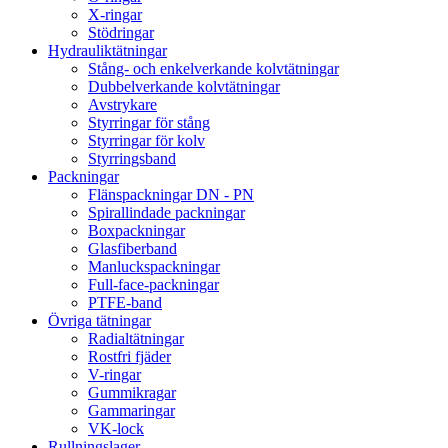
X-ringar
Stödringar
Hydrauliktätningar
Stång- och enkelverkande kolvtätningar
Dubbelverkande kolvtätningar
Avstrykare
Styrringar för stång
Styrringar för kolv
Styrringsband
Packningar
Flänspackningar DN - PN
Spirallindade packningar
Boxpackningar
Glasfiberband
Manluckspackningar
Full-face-packningar
PTFE-band
Övriga tätningar
Radialtätningar
Rostfri fjäder
V-ringar
Gummikragar
Gammaringar
VK-lock
Rullningslager