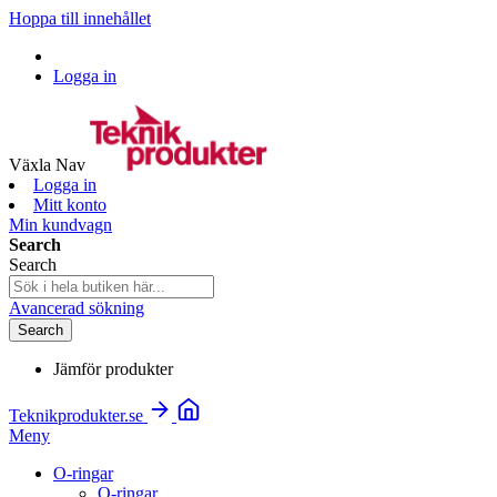
Hoppa till innehållet
Logga in
Växla Nav
Logga in
Mitt konto
Min kundvagn
Search
Search
Avancerad sökning
Search
Jämför produkter
Teknikprodukter.se
Meny
O-ringar
O-ringar