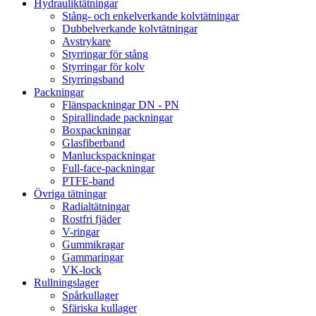
Hydrauliktätningar
Stång- och enkelverkande kolvtätningar
Dubbelverkande kolvtätningar
Avstrykare
Styrringar för stång
Styrringar för kolv
Styrringsband
Packningar
Flänspackningar DN - PN
Spirallindade packningar
Boxpackningar
Glasfiberband
Manluckspackningar
Full-face-packningar
PTFE-band
Övriga tätningar
Radialtätningar
Rostfri fjäder
V-ringar
Gummikragar
Gammaringar
VK-lock
Rullningslager
Spårkullager
Sfäriska kullager