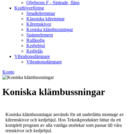
Oljebrons F - Sintrade, fläns
Kraftöverföring
Smalkilremmar
Klassiska kilremmar
Kilremskivor
Koniska klämbussningar
Spännelement
Rullkedja
Kedjehjul
Kedjelås
Vibrationsdämpare
Vibrationsdämpare
Konto
Koniska klämbussningar
Koniska klämbussningar används för att underlätta montage av
kilremskivor och kedjehjul. Hos Teknikprodukter hittar du ett
komplett program av alla vanliga storlekar som passar till våra
remskivor och kedjehjul.