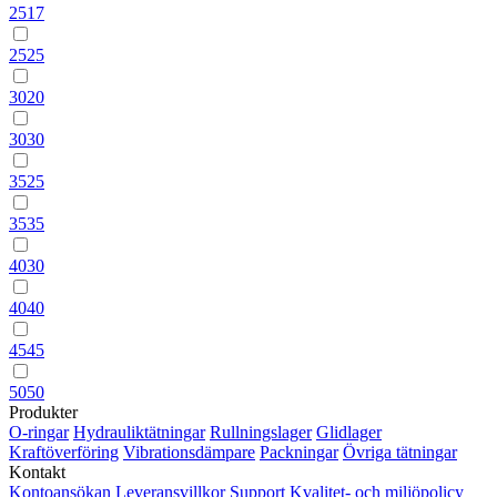
2517
2525
3020
3030
3525
3535
4030
4040
4545
5050
Produkter
O-ringar
Hydrauliktätningar
Rullningslager
Glidlager
Kraftöverföring
Vibrationsdämpare
Packningar
Övriga tätningar
Kontakt
Kontoansökan
Leveransvillkor
Support
Kvalitet- och miljöpolicy