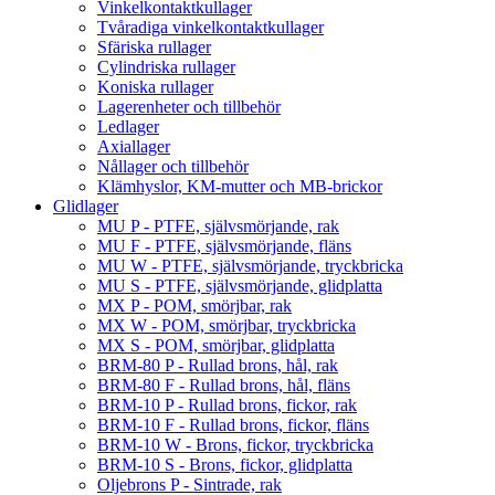
Vinkelkontaktkullager
Tvåradiga vinkelkontaktkullager
Sfäriska rullager
Cylindriska rullager
Koniska rullager
Lagerenheter och tillbehör
Ledlager
Axiallager
Nållager och tillbehör
Klämhyslor, KM-mutter och MB-brickor
Glidlager
MU P - PTFE, självsmörjande, rak
MU F - PTFE, självsmörjande, fläns
MU W - PTFE, självsmörjande, tryckbricka
MU S - PTFE, självsmörjande, glidplatta
MX P - POM, smörjbar, rak
MX W - POM, smörjbar, tryckbricka
MX S - POM, smörjbar, glidplatta
BRM-80 P - Rullad brons, hål, rak
BRM-80 F - Rullad brons, hål, fläns
BRM-10 P - Rullad brons, fickor, rak
BRM-10 F - Rullad brons, fickor, fläns
BRM-10 W - Brons, fickor, tryckbricka
BRM-10 S - Brons, fickor, glidplatta
Oljebrons P - Sintrade, rak