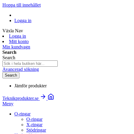
Hoppa till innehållet
Logga in
Växla Nav
Logga in
Mitt konto
Min kundvagn
Search
Search
Avancerad sökning
Search
Jämför produkter
Teknikprodukter.se
Meny
O-ringar
O-ringar
X-ringar
Stödringar