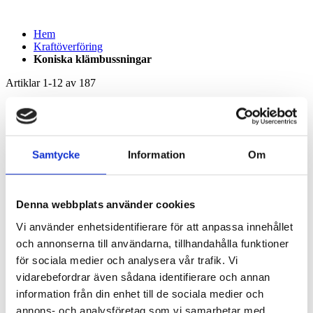
Hem
Kraftöverföring
Koniska klämbussningar
Artiklar
1
-
12
av
187
Sortera på
Sätt fallande sortering
SKRUV 1/4" X 1/2"
Samtycke
Information
Om
FÖR BUSSNING 1008, 1108
18,18 kr
Lägg till i kundvagn
Lägg till i jämför
Denna webbplats använder cookies
SKRUV 3/8" X 5/8"
Vi använder enhetsidentifierare för att anpassa innehållet
FÖR BUSSNING 1210,1215,1310,1610,1615
och annonserna till användarna, tillhandahålla funktioner
20,61 kr
för sociala medier och analysera vår trafik. Vi
Lägg till i kundvagn
Lägg till i jämför
vidarebefordrar även sådana identifierare och annan
information från din enhet till de sociala medier och
SKRUV 7/16" X 7/8"
annons- och analysföretag som vi samarbetar med.
FÖR BUSSNING 2012, 2017