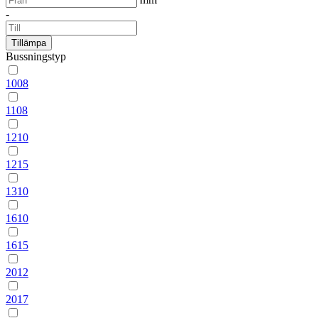
-
Tillämpa
Bussningstyp
1008
1108
1210
1215
1310
1610
1615
2012
2017