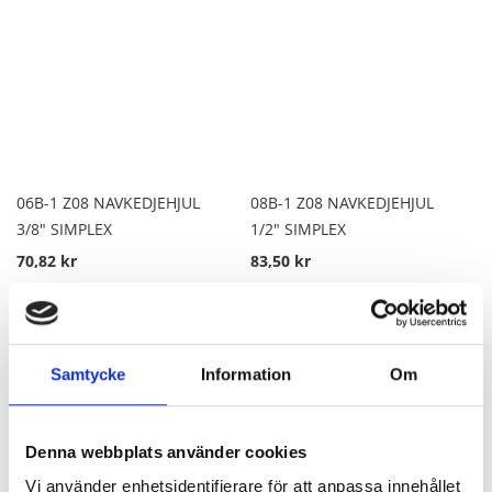
I
I
JÄMFÖR
JÄMFÖR
06B-1 Z08 NAVKEDJEHJUL
08B-1 Z08 NAVKEDJEHJUL
3/8" SIMPLEX
1/2" SIMPLEX
70,82 kr
83,50 kr
Lägg till i kundvagn
Lägg till i kundvagn
LÄGG
LÄGG
Samtycke
Information
Om
TILL
TILL
I
I
Denna webbplats använder cookies
JÄMFÖR
JÄMFÖR
Vi använder enhetsidentifierare för att anpassa innehållet