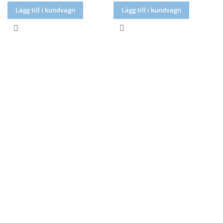
Lägg till i kundvagn
Lägg till i kundvagn
LÄGG
LÄGG
TILL
TILL
I
I
JÄMFÖR
JÄMFÖR