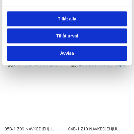
08B-1 Z10 PLANT KEDJEHJUL
06B-1 Z15 PLANT KEDJEHJUL
Tillåt alla
1/2" SIMPLEX
3/8" SIMPLEX
84,56 kr
84,56 kr
Tillåt urval
Lägg till i kundvagn
Lägg till i kundvagn
Avvisa
LÄGG
LÄGG
TILL
TILL
I
I
JÄMFÖR
JÄMFÖR
05B-1 Z09 NAVKEDJEHJUL
04B-1 Z10 NAVKEDJEHJUL