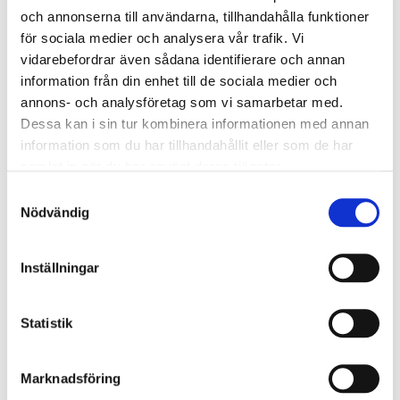
och annonserna till användarna, tillhandahålla funktioner
för sociala medier och analysera vår trafik. Vi
vidarebefordrar även sådana identifierare och annan
information från din enhet till de sociala medier och
annons- och analysföretag som vi samarbetar med.
06B-1 Z17 PLANT KEDJEHJUL
08B-1 Z09 PLANT KEDJEHJUL
Dessa kan i sin tur kombinera informationen med annan
3/8" SIMPLEX
1/2" SIMPLEX
information som du har tillhandahållit eller som de har
84,56 kr
84,56 kr
samlat in när du har använt deras tjänster.
Samtyckesval
Lägg till i kundvagn
Lägg till i kundvagn
Nödvändig
LÄGG
LÄGG
TILL
TILL
Inställningar
I
I
JÄMFÖR
JÄMFÖR
Statistik
Marknadsföring