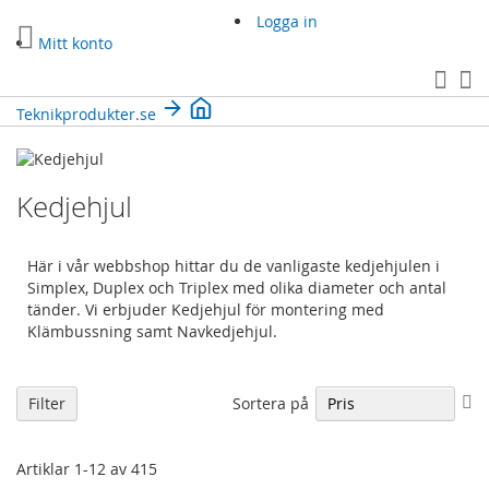
Hoppa
Logga in
till
Mitt konto
innehållet
Sea
Mi
Teknikprodukter.se
Kedjehjul
Här i vår webbshop hittar du de vanligaste kedjehjulen i
Simplex, Duplex och Triplex med olika diameter och antal
tänder. Vi erbjuder Kedjehjul för montering med
Klämbussning samt Navkedjehjul.
Sä
Sortera på
Filter
fa
so
Artiklar
1
-
12
av
415