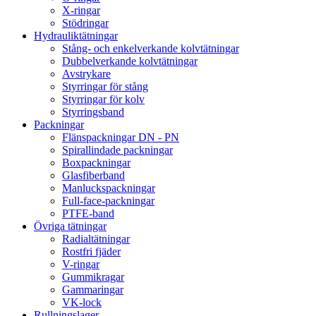
X-ringar
Stödringar
Hydrauliktätningar
Stång- och enkelverkande kolvtätningar
Dubbelverkande kolvtätningar
Avstrykare
Styrringar för stång
Styrringar för kolv
Styrringsband
Packningar
Flänspackningar DN - PN
Spirallindade packningar
Boxpackningar
Glasfiberband
Manluckspackningar
Full-face-packningar
PTFE-band
Övriga tätningar
Radialtätningar
Rostfri fjäder
V-ringar
Gummikragar
Gammaringar
VK-lock
Rullningslager