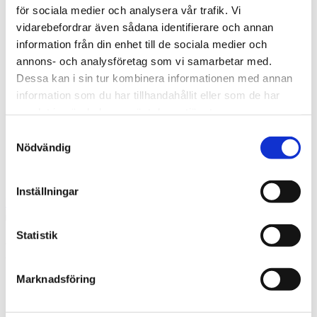
BRM-10 W - Brons, fickor, tryckbricka
för sociala medier och analysera vår trafik. Vi
BRM-10 S - Brons, fickor, glidplatta
Oljebrons P - Sintrade, rak
vidarebefordrar även sådana identifierare och annan
Oljebrons F - Sintrade, fläns
information från din enhet till de sociala medier och
Kraftöverföring
annons- och analysföretag som vi samarbetar med.
Smalkilremmar
Klassiska kilremmar
Dessa kan i sin tur kombinera informationen med annan
Kilremskivor
information som du har tillhandahållit eller som de har
Koniska klämbussningar
samlat in när du har använt deras tjänster.
Spännelement
Rullkedja
Samtyckesval
Kedjehjul
Nödvändig
Kedjelås
Vibrationsdämpare
Vibrationsdämpare
Inställningar
Konto
Statistik
MU S - PTFE, självsmörjande,
glidplatta
Marknadsföring