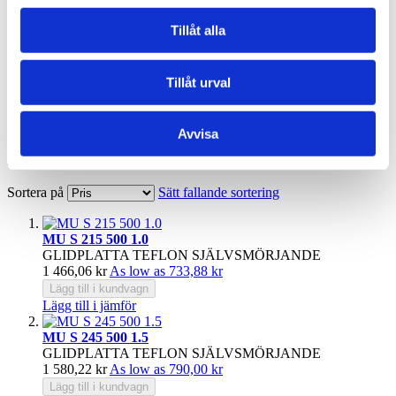
MU S underhållsfria och blyfria glidplattor med ett glidskikt av
Tillåt alla
laddad PTFE och stålrygg. Denna sammansättning ger mycket
goda självsmörjande egenskaper och låg friktion.
Tillåt urval
Hem
Glidlager
MU S - PTFE, självsmörjande, glidplatta
Avvisa
4
artiklar
Sortera på
Sätt fallande sortering
MU S 215 500 1.0
GLIDPLATTA TEFLON SJÄLVSMÖRJANDE
1 466,06 kr
As low as
733,88 kr
Lägg till i kundvagn
Lägg till i jämför
MU S 245 500 1.5
GLIDPLATTA TEFLON SJÄLVSMÖRJANDE
1 580,22 kr
As low as
790,00 kr
Lägg till i kundvagn