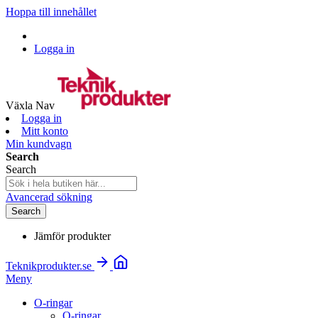
Hoppa till innehållet
Logga in
Växla Nav
Logga in
Mitt konto
Min kundvagn
Search
Search
Avancerad sökning
Search
Jämför produkter
Teknikprodukter.se
Meny
O-ringar
O-ringar