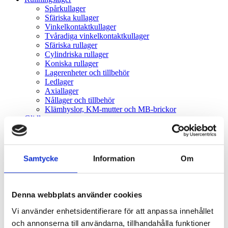
Spårkullager
Sfäriska kullager
Vinkelkontaktkullager
Tvåradiga vinkelkontaktkullager
Sfäriska rullager
Cylindriska rullager
Koniska rullager
Lagerenheter och tillbehör
Ledlager
Axiallager
Nållager och tillbehör
Klämhyslor, KM-mutter och MB-brickor
Glidlager
MU P - PTFE, självsmörjande, rak
MU F - PTFE, självsmörjande, fläns
MU W - PTFE, självsmörjande, tryckbricka
MU S - PTFE, självsmörjande, glidplatta
Samtycke
Information
Om
MX P - POM, smörjbar, rak
MX W - POM, smörjbar, tryckbricka
MX S - POM, smörjbar, glidplatta
BRM-80 P - Rullad brons, hål, rak
Denna webbplats använder cookies
BRM-80 F - Rullad brons, hål, fläns
BRM-10 P - Rullad brons, fickor, rak
Vi använder enhetsidentifierare för att anpassa innehållet
BRM-10 F - Rullad brons, fickor, fläns
och annonserna till användarna, tillhandahålla funktioner