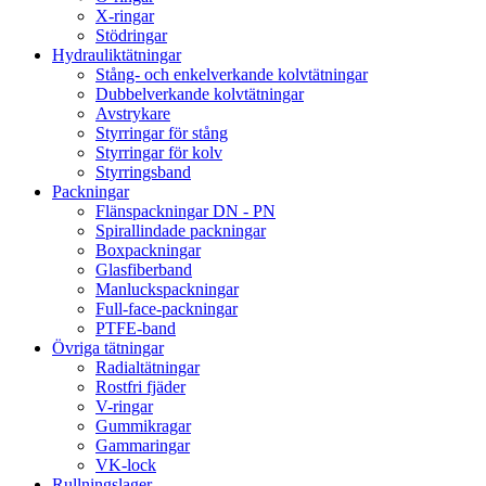
X-ringar
Stödringar
Hydrauliktätningar
Stång- och enkelverkande kolvtätningar
Dubbelverkande kolvtätningar
Avstrykare
Styrringar för stång
Styrringar för kolv
Styrringsband
Packningar
Flänspackningar DN - PN
Spirallindade packningar
Boxpackningar
Glasfiberband
Manluckspackningar
Full-face-packningar
PTFE-band
Övriga tätningar
Radialtätningar
Rostfri fjäder
V-ringar
Gummikragar
Gammaringar
VK-lock
Rullningslager