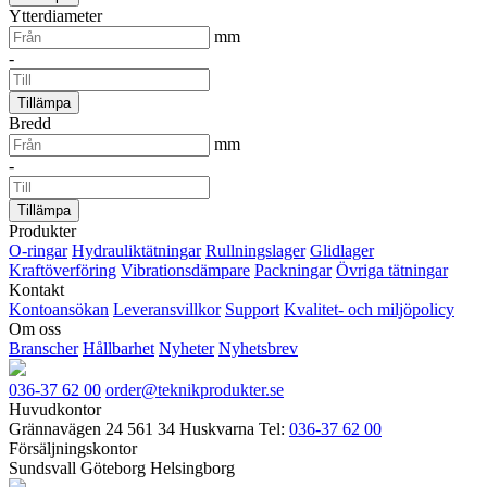
Ytterdiameter
mm
-
Tillämpa
Bredd
mm
-
Tillämpa
Produkter
O-ringar
Hydrauliktätningar
Rullningslager
Glidlager
Kraftöverföring
Vibrationsdämpare
Packningar
Övriga tätningar
Kontakt
Kontoansökan
Leveransvillkor
Support
Kvalitet- och miljöpolicy
Om oss
Branscher
Hållbarhet
Nyheter
Nyhetsbrev
036-37 62 00
order@teknikprodukter.se
Huvudkontor
Grännavägen 24
561 34 Huskvarna
Tel:
036-37 62 00
Försäljningskontor
Sundsvall
Göteborg
Helsingborg