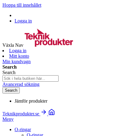
Hoppa till innehållet
Logga in
Växla Nav
Logga in
Mitt konto
Min kundvagn
Search
Search
Avancerad sökning
Search
Jämför produkter
Teknikprodukter.se
Meny
O-ringar
O-ringar