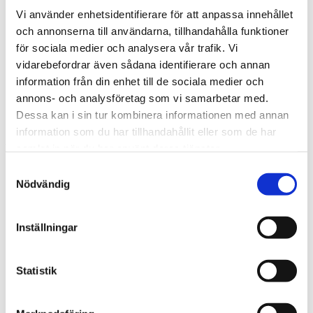
BRM-80 F är flänsbussningar helt tillverkade av brons, CuSn8,
Vi använder enhetsidentifierare för att anpassa innehållet
ofta kallad ”rullad brons”. Materialet har genomgående smörjhål
och annonserna till användarna, tillhandahålla funktioner
är lämpligt för applikationer med god smörjning i smutsiga
för sociala medier och analysera vår trafik. Vi
miljöer.
vidarebefordrar även sådana identifierare och annan
information från din enhet till de sociala medier och
Hem
annons- och analysföretag som vi samarbetar med.
Glidlager
Dessa kan i sin tur kombinera informationen med annan
BRM-80 F - Rullad brons, hål, fläns
information som du har tillhandahållit eller som de har
Artiklar
1
-
12
av
33
samlat in när du har använt deras tjänster.
Sortera på
Sätt fallande sortering
Samtyckesval
Nödvändig
BRM-80 F 20 23 30 16
BUSSNING RULLAD BRONS HÅL FLÄNS
52,85 kr
As low as
35,20 kr
Inställningar
Lägg till i kundvagn
Lägg till i jämför
Statistik
BRM-80 F 25 28 35 15
BUSSNING RULLAD BRONS HÅL FLÄNS
56,02 kr
As low as
37,00 kr