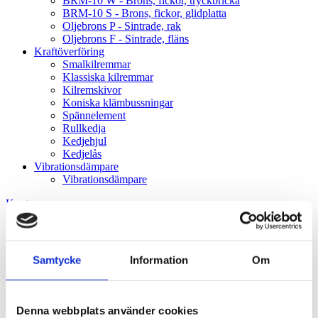
BRM-10 W - Brons, fickor, tryckbricka
BRM-10 S - Brons, fickor, glidplatta
Oljebrons P - Sintrade, rak
Oljebrons F - Sintrade, fläns
Kraftöverföring
Smalkilremmar
Klassiska kilremmar
Kilremskivor
Koniska klämbussningar
Spännelement
Rullkedja
Kedjehjul
Kedjelås
Vibrationsdämpare
Vibrationsdämpare
Konto
BRM-80 F - Rullad brons, hål,
Samtycke
Information
Om
fläns
Denna webbplats använder cookies