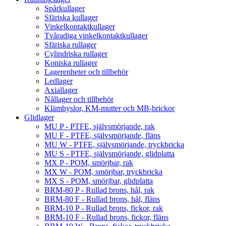
Spårkullager
Sfäriska kullager
Vinkelkontaktkullager
Tvåradiga vinkelkontaktkullager
Sfäriska rullager
Cylindriska rullager
Koniska rullager
Lagerenheter och tillbehör
Ledlager
Axiallager
Nållager och tillbehör
Klämhyslor, KM-mutter och MB-brickor
Glidlager
MU P - PTFE, självsmörjande, rak
MU F - PTFE, självsmörjande, fläns
MU W - PTFE, självsmörjande, tryckbricka
MU S - PTFE, självsmörjande, glidplatta
MX P - POM, smörjbar, rak
MX W - POM, smörjbar, tryckbricka
MX S - POM, smörjbar, glidplatta
BRM-80 P - Rullad brons, hål, rak
BRM-80 F - Rullad brons, hål, fläns
BRM-10 P - Rullad brons, fickor, rak
BRM-10 F - Rullad brons, fickor, fläns