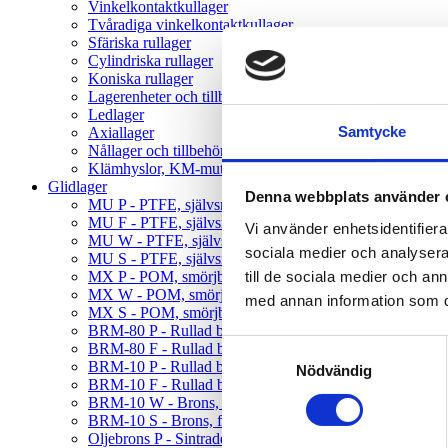
Vinkelkontaktkullager
Tvåradiga vinkelkontaktkullager
Sfäriska rullager
Cylindriska rullager
Koniska rullager
Lagerenheter och tillbehör
Ledlager
Samtycke
Axiallager
Nållager och tillbehör
Klämhyslor, KM-mutter och MB-brickor
Glidlager
Denna webbplats använder 
MU P - PTFE, självsmörjande, rak
MU F - PTFE, självsmörjande, fläns
Vi använder enhetsidentifierar
MU W - PTFE, självsmörjande, tryckbricka
sociala medier och analysera 
MU S - PTFE, självsmörjande, glidplatta
till de sociala medier och a
MX P - POM, smörjbar, rak
MX W - POM, smörjbar, tryckbricka
med annan information som du 
MX S - POM, smörjbar, glidplatta
BRM-80 P - Rullad brons, hål, rak
Samtyckesval
BRM-80 F - Rullad brons, hål, fläns
BRM-10 P - Rullad brons, fickor, rak
Nödvändig
BRM-10 F - Rullad brons, fickor, fläns
BRM-10 W - Brons, fickor, tryckbricka
BRM-10 S - Brons, fickor, glidplatta
Oljebrons P - Sintrade, rak