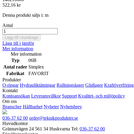
522,16 kr
Denna produkt säljs i:
m
Antal
Lägg till i kundvagn
Lägg till i jämför
Mer information
Mer information
Typ
06B
Antal rader
Simplex
Fabrikat
FAVORIT
Produkter
O-ringar
Hydrauliktätningar
Rullningslager
Glidlager
Kraftöverföring
Kontakt
Kontoansökan
Leveransvillkor
Support
Kvalitet- och miljöpolicy
Om oss
Branscher
Hållbarhet
Nyheter
Nyhetsbrev
036-37 62 00
order@teknikprodukter.se
Huvudkontor
Grännavägen 24
561 34 Huskvarna
Tel:
036-37 62 00