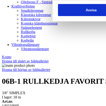
Oljebrons F - Sintrade, fläns
Kraftöverföring
Avvisa
Smalkilremmar
Klassiska kilremmar
Kilremskivor
Koniska klämbussningar
Spännelement
Rullkedja
Kedjehjul
Kedjelås
Vibrationsdämpare
Vibrationsdämpare
Konto
Hoppa till slutet av bildgalleriet
Hoppa till början av bildgalleriet
06B-1 RULLKEDJA FAVORIT
3/8" SIMPLEX
I lager: 18
m
Art.nr.
140210600