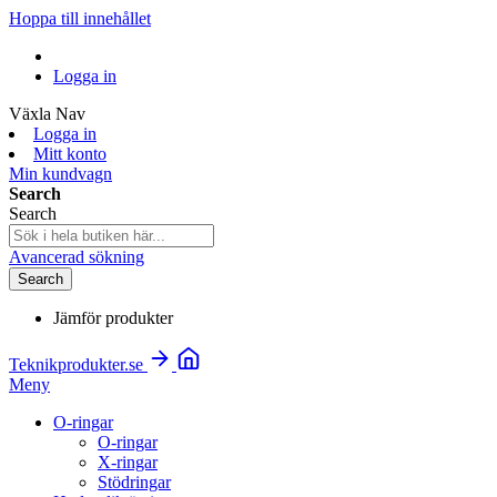
Hoppa till innehållet
Logga in
Växla Nav
Logga in
Mitt konto
Min kundvagn
Search
Search
Avancerad sökning
Search
Jämför produkter
Teknikprodukter.se
Meny
O-ringar
O-ringar
X-ringar
Stödringar