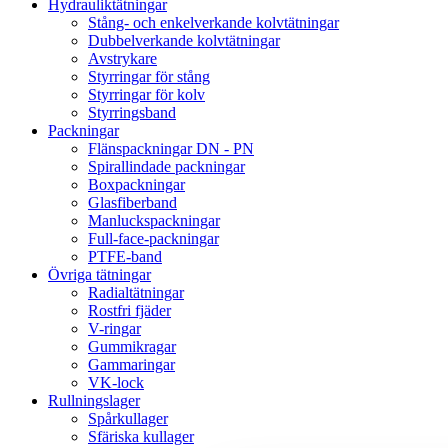
Hydrauliktätningar
Stång- och enkelverkande kolvtätningar
Dubbelverkande kolvtätningar
Avstrykare
Styrringar för stång
Styrringar för kolv
Styrringsband
Packningar
Flänspackningar DN - PN
Spirallindade packningar
Boxpackningar
Glasfiberband
Manluckspackningar
Full-face-packningar
PTFE-band
Övriga tätningar
Radialtätningar
Rostfri fjäder
V-ringar
Gummikragar
Gammaringar
VK-lock
Rullningslager
Spårkullager
Sfäriska kullager