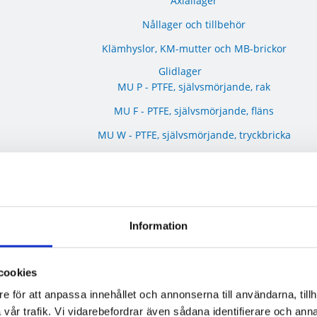
Axiallager
Nållager och tillbehör
Klämhyslor, KM-mutter och MB-brickor
Glidlager
MU P - PTFE, självsmörjande, rak
MU F - PTFE, självsmörjande, fläns
MU W - PTFE, självsmörjande, tryckbricka
MU S - PTFE, självsmörjande, glidplatta
MX P - POM, smörjbar, rak
MX W - POM, smörjbar, tryckbricka
Information
MX S - POM, smörjbar, glidplatta
BRM-80 P - Rullad brons, hål, rak
cookies
BRM-80 F - Rullad brons, hål, fläns
e för att anpassa innehållet och annonserna till användarna, tillh
BRM-10 P - Rullad brons, fickor, rak
vår trafik. Vi vidarebefordrar även sådana identifierare och anna