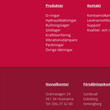
Produkter
Kontakt
O-ringar
Kontoansöka
Hydrauliktätningar
Leveransvillk
Rullningslager
Support
Glidlager
Kvalitet- och 
Kraftöverföring
Vibrationsdämpare
Packningar
Övriga tätningar
Huvudkontor
Försäljningsko
Grännavägen 24
Sundsvall
561 34 Huskvarna
Göteborg
Tel:
036-37 62 00
Helsingborg