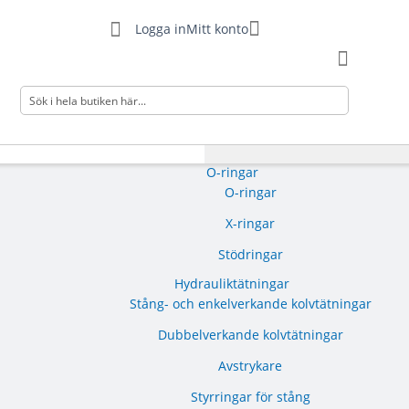
Min kundvagn
Logga in
Mitt konto
Search
O-ringar
O-ringar
X-ringar
Stödringar
Hydrauliktätningar
Stång- och enkelverkande kolvtätningar
Dubbelverkande kolvtätningar
Avstrykare
Styrringar för stång