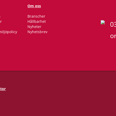
Om oss
n
Branscher
or
Hållbarhet
0
Nyheter
miljöpolicy
Nyhetsbrev
o
ntor