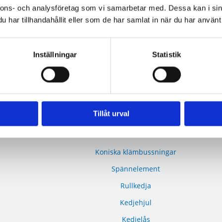
BRM-10 F - Rullad brons, fickor, fläns
nnons- och analysföretag som vi samarbetar med. Dessa kan i sin
har tillhandahållit eller som de har samlat in när du har använt 
BRM-10 W - Brons, fickor, tryckbricka
BRM-10 S - Brons, fickor, glidplatta
Inställningar
Statistik
Oljebrons P - Sintrade, rak
Oljebrons F - Sintrade, fläns
Kraftöverföring
Smalkilremmar
Tillåt urval
Klassiska kilremmar
Kilremskivor
Koniska klämbussningar
Spännelement
Rullkedja
Kedjehjul
Kedjelås