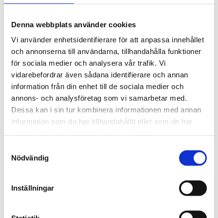
Vinkelkontaktkullager
Tvåradiga vinkelkontaktkullager
Sfäriska rullager
Denna webbplats använder cookies
Cylindriska rullager
Koniska rullager
Vi använder enhetsidentifierare för att anpassa innehållet
Lagerenheter och tillbehör
och annonserna till användarna, tillhandahålla funktioner
Ledlager
för sociala medier och analysera vår trafik. Vi
Axiallager
Nållager och tillbehör
vidarebefordrar även sådana identifierare och annan
Klämhyslor, KM-mutter och MB-brickor
information från din enhet till de sociala medier och
Glidlager
annons- och analysföretag som vi samarbetar med.
MU P - PTFE, självsmörjande, rak
MU F - PTFE, självsmörjande, fläns
Dessa kan i sin tur kombinera informationen med annan
MU W - PTFE, självsmörjande, tryckbricka
information som du har tillhandahållit eller som de har
MU S - PTFE, självsmörjande, glidplatta
samlat in när du har använt deras tjänster.
MX P - POM, smörjbar, rak
MX W - POM, smörjbar, tryckbricka
Samtyckesval
MX S - POM, smörjbar, glidplatta
Nödvändig
BRM-80 P - Rullad brons, hål, rak
BRM-80 F - Rullad brons, hål, fläns
BRM-10 P - Rullad brons, fickor, rak
BRM-10 F - Rullad brons, fickor, fläns
Inställningar
BRM-10 W - Brons, fickor, tryckbricka
BRM-10 S - Brons, fickor, glidplatta
Oljebrons P - Sintrade, rak
Statistik