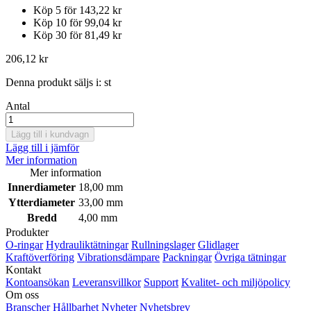
Köp 5 för
143,22 kr
Köp 10 för
99,04 kr
Köp 30 för
81,49 kr
206,12 kr
Denna produkt säljs i:
st
Antal
Lägg till i kundvagn
Lägg till i jämför
Mer information
Mer information
Innerdiameter
18,00 mm
Ytterdiameter
33,00 mm
Bredd
4,00 mm
Produkter
O-ringar
Hydrauliktätningar
Rullningslager
Glidlager
Kraftöverföring
Vibrationsdämpare
Packningar
Övriga tätningar
Kontakt
Kontoansökan
Leveransvillkor
Support
Kvalitet- och miljöpolicy
Om oss
Branscher
Hållbarhet
Nyheter
Nyhetsbrev