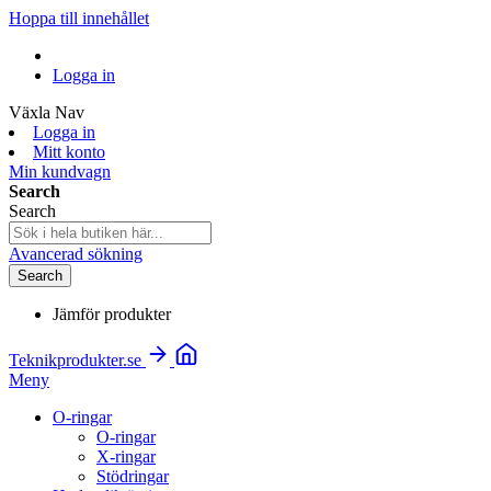
Hoppa till innehållet
Logga in
Växla Nav
Logga in
Mitt konto
Min kundvagn
Search
Search
Avancerad sökning
Search
Jämför produkter
Teknikprodukter.se
Meny
O-ringar
O-ringar
X-ringar
Stödringar