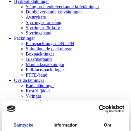
Hydrauliktätningar
Stång- och enkelverkande kolvtätningar
Dubbelverkande kolvtätningar
Avstrykare
Styrringar för stång
Styrringar för kolv
Styrringsband
Packningar
Flänspackningar DN - PN
Spirallindade packningar
Boxpackningar
Glasfiberband
Manluckspackningar
Full-face-packningar
PTFE-band
Övriga tätningar
Radialtätningar
Rostfri fjäder
V-ringar
Gummikragar
Gammaringar
VK-lock
Rullningslager
Spårkullager
Samtycke
Information
Om
Sfäriska kullager