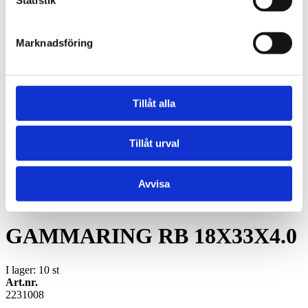
Oljebrons F - Sintrade, fläns
Kraftöverföring
Smalkilremmar
Marknadsföring
Klassiska kilremmar
Kilremskivor
Koniska klämbussningar
Spännelement
Rullkedja
Tillåt alla
Kedjehjul
Kedjelås
Vibrationsdämpare
Vibrationsdämpare
Tillåt urval
Konto
Hoppa till slutet av bildgalleriet
Avvisa
Hoppa till början av bildgalleriet
GAMMARING RB 18X33X4.0
I lager: 10
st
Art.nr.
2231008