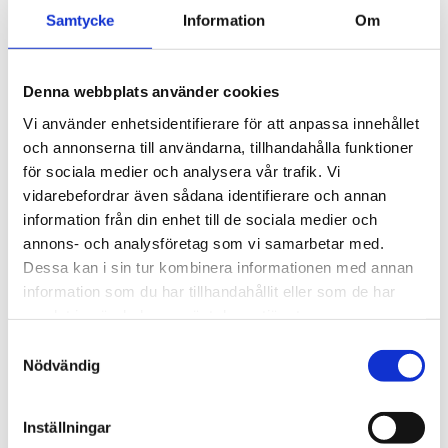
Spårkullager
Samtycke
Information
Om
Sfäriska kullager
Vinkelkontaktkullager
Tvåradiga vinkelkontaktkullager
Sfäriska rullager
Denna webbplats använder cookies
Cylindriska rullager
Vi använder enhetsidentifierare för att anpassa innehållet
Koniska rullager
Lagerenheter och tillbehör
och annonserna till användarna, tillhandahålla funktioner
Ledlager
för sociala medier och analysera vår trafik. Vi
Axiallager
vidarebefordrar även sådana identifierare och annan
Nållager och tillbehör
Klämhyslor, KM-mutter och MB-brickor
information från din enhet till de sociala medier och
Glidlager
annons- och analysföretag som vi samarbetar med.
MU P - PTFE, självsmörjande, rak
Dessa kan i sin tur kombinera informationen med annan
MU F - PTFE, självsmörjande, fläns
MU W - PTFE, självsmörjande, tryckbricka
information som du har tillhandahållit eller som de har
MU S - PTFE, självsmörjande, glidplatta
samlat in när du har använt deras tjänster.
MX P - POM, smörjbar, rak
MX W - POM, smörjbar, tryckbricka
Samtyckesval
MX S - POM, smörjbar, glidplatta
Nödvändig
BRM-80 P - Rullad brons, hål, rak
BRM-80 F - Rullad brons, hål, fläns
BRM-10 P - Rullad brons, fickor, rak
Inställningar
BRM-10 F - Rullad brons, fickor, fläns