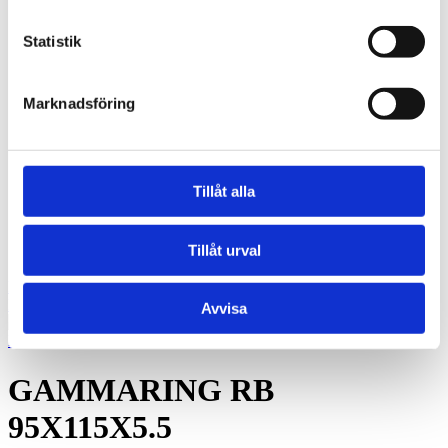
BRM-10 W - Brons, fickor, tryckbricka
BRM-10 S - Brons, fickor, glidplatta
Oljebrons P - Sintrade, rak
Statistik
Oljebrons F - Sintrade, fläns
Kraftöverföring
Smalkilremmar
Marknadsföring
Klassiska kilremmar
Kilremskivor
Koniska klämbussningar
Spännelement
Rullkedja
Tillåt alla
Kedjehjul
Kedjelås
Vibrationsdämpare
Tillåt urval
Vibrationsdämpare
Konto
Hoppa till slutet av bildgalleriet
Avvisa
Hoppa till början av bildgalleriet
GAMMARING RB
95X115X5.5