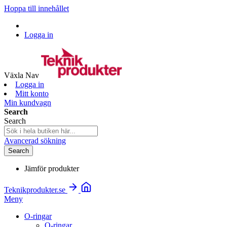
Hoppa till innehållet
Logga in
Växla Nav
Logga in
Mitt konto
Min kundvagn
Search
Search
Avancerad sökning
Search
Jämför produkter
Teknikprodukter.se
Meny
O-ringar
O-ringar