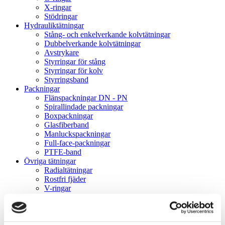
X-ringar
Stödringar
Hydrauliktätningar
Stång- och enkelverkande kolvtätningar
Dubbelverkande kolvtätningar
Avstrykare
Styrringar för stång
Styrringar för kolv
Styrringsband
Packningar
Flänspackningar DN - PN
Spirallindade packningar
Boxpackningar
Glasfiberband
Manluckspackningar
Full-face-packningar
PTFE-band
Övriga tätningar
Radialtätningar
Rostfri fjäder
V-ringar
Gummikragar
Gammaringar
VK-lock
Rullningslager