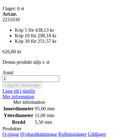
I lager: 6
st
Art.nr.
2231039
Köp 5 för
438,13 kr
Köp 10 för
298,18 kr
Köp 30 för
251,57 kr
626,80 kr
Denna produkt säljs i:
st
Antal
Lägg till i kundvagn
Lägg till i jämför
Mer information
Mer information
Innerdiameter
95,00 mm
Ytterdiameter
11,00 mm
Bredd
5,50 mm
Produkter
O-ringar
Hydrauliktätningar
Rullningslager
Glidlager