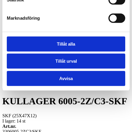
Oljebrons F - Sintrade, fläns
Kraftöverföring
Smalkilremmar
Marknadsföring
Klassiska kilremmar
Kilremskivor
Koniska klämbussningar
Spännelement
Rullkedja
Tillåt alla
Kedjehjul
Kedjelås
Vibrationsdämpare
Vibrationsdämpare
Tillåt urval
Konto
Hoppa till slutet av bildgalleriet
Avvisa
Hoppa till början av bildgalleriet
KULLAGER 6005-2Z/C3-SKF
SKF (25X47X12)
I lager: 14
st
Art.nr.
3306005-2ZC3/SKF