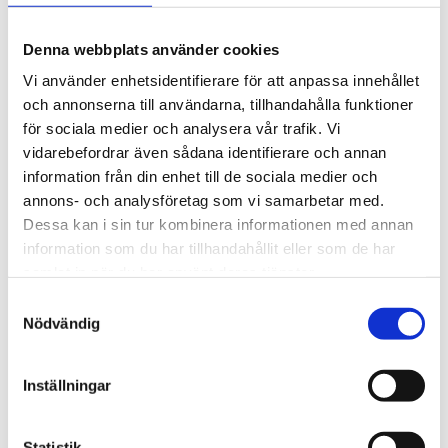
Vinkelkontaktkullager
Tvåradiga vinkelkontaktkullager
Sfäriska rullager
Denna webbplats använder cookies
Cylindriska rullager
Koniska rullager
Vi använder enhetsidentifierare för att anpassa innehållet
Lagerenheter och tillbehör
och annonserna till användarna, tillhandahålla funktioner
Ledlager
för sociala medier och analysera vår trafik. Vi
Axiallager
Nållager och tillbehör
vidarebefordrar även sådana identifierare och annan
Klämhyslor, KM-mutter och MB-brickor
information från din enhet till de sociala medier och
Glidlager
annons- och analysföretag som vi samarbetar med.
MU P - PTFE, självsmörjande, rak
MU F - PTFE, självsmörjande, fläns
Dessa kan i sin tur kombinera informationen med annan
MU W - PTFE, självsmörjande, tryckbricka
information som du har tillhandahållit eller som de har
MU S - PTFE, självsmörjande, glidplatta
samlat in när du har använt deras tjänster.
MX P - POM, smörjbar, rak
MX W - POM, smörjbar, tryckbricka
Samtyckesval
MX S - POM, smörjbar, glidplatta
Nödvändig
BRM-80 P - Rullad brons, hål, rak
BRM-80 F - Rullad brons, hål, fläns
BRM-10 P - Rullad brons, fickor, rak
BRM-10 F - Rullad brons, fickor, fläns
Inställningar
BRM-10 W - Brons, fickor, tryckbricka
BRM-10 S - Brons, fickor, glidplatta
Oljebrons P - Sintrade, rak
Statistik