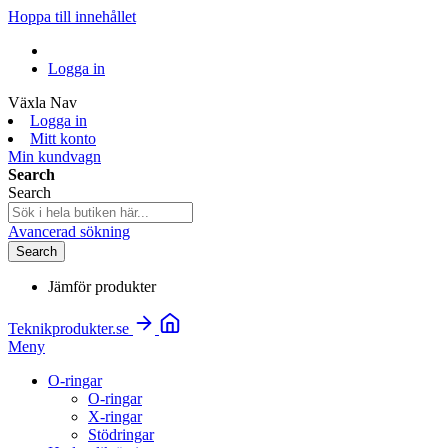
Hoppa till innehållet
Logga in
Växla Nav
Logga in
Mitt konto
Min kundvagn
Search
Search
Avancerad sökning
Search
Jämför produkter
Teknikprodukter.se
Meny
O-ringar
O-ringar
X-ringar
Stödringar