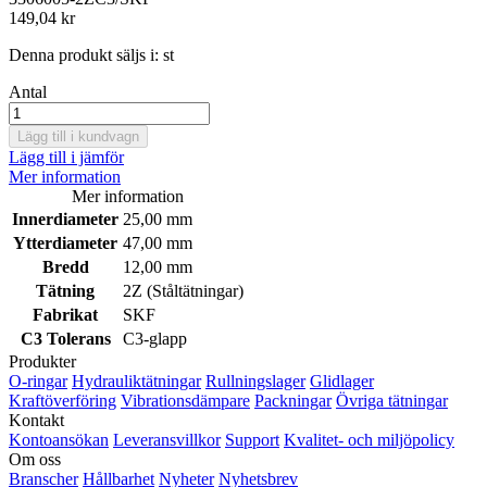
149,04 kr
Denna produkt säljs i:
st
Antal
Lägg till i kundvagn
Lägg till i jämför
Mer information
Mer information
Innerdiameter
25,00 mm
Ytterdiameter
47,00 mm
Bredd
12,00 mm
Tätning
2Z (Ståltätningar)
Fabrikat
SKF
C3 Tolerans
C3-glapp
Produkter
O-ringar
Hydrauliktätningar
Rullningslager
Glidlager
Kraftöverföring
Vibrationsdämpare
Packningar
Övriga tätningar
Kontakt
Kontoansökan
Leveransvillkor
Support
Kvalitet- och miljöpolicy
Om oss
Branscher
Hållbarhet
Nyheter
Nyhetsbrev