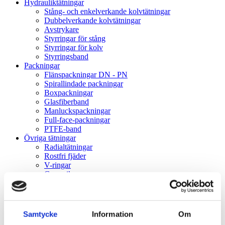
Hydrauliktätningar
Stång- och enkelverkande kolvtätningar
Dubbelverkande kolvtätningar
Avstrykare
Styrringar för stång
Styrringar för kolv
Styrringsband
Packningar
Flänspackningar DN - PN
Spirallindade packningar
Boxpackningar
Glasfiberband
Manluckspackningar
Full-face-packningar
PTFE-band
Övriga tätningar
Radialtätningar
Rostfri fjäder
V-ringar
Gummikragar
Gammaringar
VK-lock
Rullningslager
Spårkullager
Samtycke
Information
Om
Sfäriska kullager