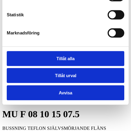
BRM-10 W - Brons, fickor, tryckbricka
BRM-10 S - Brons, fickor, glidplatta
Oljebrons P - Sintrade, rak
Statistik
Oljebrons F - Sintrade, fläns
Kraftöverföring
Smalkilremmar
Klassiska kilremmar
Marknadsföring
Kilremskivor
Koniska klämbussningar
Spännelement
Rullkedja
Kedjehjul
Tillåt alla
Kedjelås
Vibrationsdämpare
Vibrationsdämpare
Tillåt urval
Konto
Hoppa till slutet av bildgalleriet
Avvisa
Hoppa till början av bildgalleriet
MU F 08 10 15 07.5
BUSSNING TEFLON SJÄLVSMÖRJANDE FLÄNS