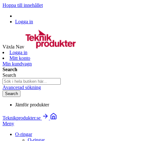
Hoppa till innehållet
Logga in
Växla Nav
Logga in
Mitt konto
Min kundvagn
Search
Search
Avancerad sökning
Search
Jämför produkter
Teknikprodukter.se
Meny
O-ringar
O-ringar