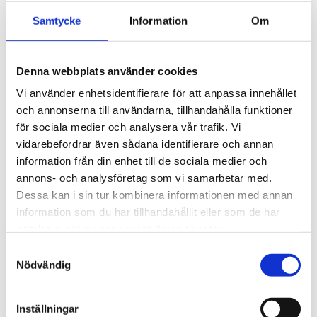
Spårkullager
Samtycke
Information
Om
Sfäriska kullager
Vinkelkontaktkullager
Tvåradiga vinkelkontaktkullager
Sfäriska rullager
Denna webbplats använder cookies
Cylindriska rullager
Koniska rullager
Vi använder enhetsidentifierare för att anpassa innehållet
Lagerenheter och tillbehör
och annonserna till användarna, tillhandahålla funktioner
Ledlager
Axiallager
för sociala medier och analysera vår trafik. Vi
Nållager och tillbehör
vidarebefordrar även sådana identifierare och annan
Klämhyslor, KM-mutter och MB-brickor
information från din enhet till de sociala medier och
Glidlager
MU P - PTFE, självsmörjande, rak
annons- och analysföretag som vi samarbetar med.
MU F - PTFE, självsmörjande, fläns
Dessa kan i sin tur kombinera informationen med annan
MU W - PTFE, självsmörjande, tryckbricka
information som du har tillhandahållit eller som de har
MU S - PTFE, självsmörjande, glidplatta
MX P - POM, smörjbar, rak
samlat in när du har använt deras tjänster.
MX W - POM, smörjbar, tryckbricka
Samtyckesval
MX S - POM, smörjbar, glidplatta
Nödvändig
BRM-80 P - Rullad brons, hål, rak
BRM-80 F - Rullad brons, hål, fläns
BRM-10 P - Rullad brons, fickor, rak
BRM-10 F - Rullad brons, fickor, fläns
Inställningar