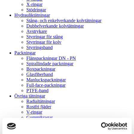
X-ringar
Stödringar
Hydrauliktätningar
Stång- och enkelverkande kolvtätningar
Dubbelverkande kolvtätningar
Avstrykare
Styrringar för stång
Styrringar för kolv
Styrringsband
Packningar
Flänspackningar DN - PN
Spirallindade packningar
Boxpackningar
Glasfiberband
Manluckspackningar
Full-face-packningar
PTFE-band
Övriga tätningar
Radialtätningar
Rostfri fjäder
V-ringar
Gummikragar
Gammaringar
VK-lock
Rullningslager