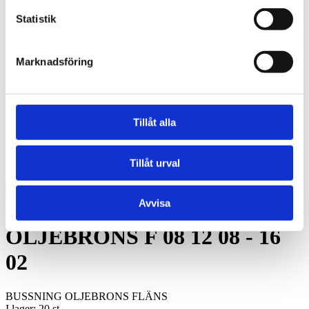
Oljebrons F - Sintrade, fläns
Kraftöverföring
Statistik
Smalkilremmar
Klassiska kilremmar
Kilremskivor
Marknadsföring
Koniska klämbussningar
Spännelement
Rullkedja
Kedjehjul
Kedjelås
Tillåt alla
Vibrationsdämpare
Vibrationsdämpare
Tillåt urval
Konto
Hoppa till slutet av bildgalleriet
Avvisa
Hoppa till början av bildgalleriet
OLJEBRONS F 08 12 08 - 16
02
BUSSNING OLJEBRONS FLÄNS
I lager: 20
st