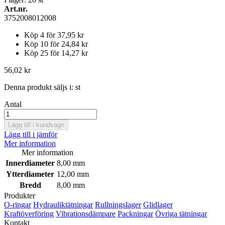
Art.nr.
3752008012008
Köp 4 för
37,95 kr
Köp 10 för
24,84 kr
Köp 25 för
14,27 kr
56,02 kr
Denna produkt säljs i:
st
Antal
Lägg till i kundvagn
Lägg till i jämför
Mer information
Mer information
Innerdiameter
8,00 mm
Ytterdiameter
12,00 mm
Bredd
8,00 mm
Produkter
O-ringar
Hydrauliktätningar
Rullningslager
Glidlager
Kraftöverföring
Vibrationsdämpare
Packningar
Övriga tätningar
Kontakt