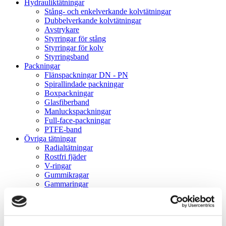
Hydrauliktätningar
Stång- och enkelverkande kolvtätningar
Dubbelverkande kolvtätningar
Avstrykare
Styrringar för stång
Styrringar för kolv
Styrringsband
Packningar
Flänspackningar DN - PN
Spirallindade packningar
Boxpackningar
Glasfiberband
Manluckspackningar
Full-face-packningar
PTFE-band
Övriga tätningar
Radialtätningar
Rostfri fjäder
V-ringar
Gummikragar
Gammaringar
VK-lock
Rullningslager
Spårkullager
Sfäriska kullager