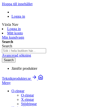
Hoppa till innehållet
Logga in
Växla Nav
Logga in
Mitt konto
Min kundvagn
Search
Search
Avancerad sökning
Search
Jämför produkter
Teknikprodukter.se
Meny
O-ringar
O-ringar
X-ringar
Stödringar