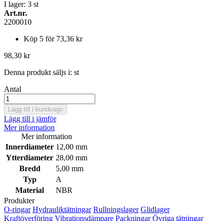
I lager: 3
st
Art.nr.
2200010
Köp 5 för
73,36 kr
98,30 kr
Denna produkt säljs i:
st
Antal
Lägg till i kundvagn
Lägg till i jämför
Mer information
Mer information
Innerdiameter
12,00 mm
Ytterdiameter
28,00 mm
Bredd
5,00 mm
Typ
A
Material
NBR
Produkter
O-ringar
Hydrauliktätningar
Rullningslager
Glidlager
Kraftöverföring
Vibrationsdämpare
Packningar
Övriga tätningar