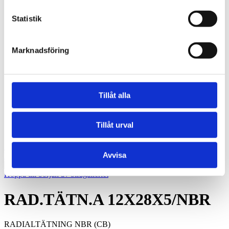
BRM-10 W - Brons, fickor, tryckbricka
BRM-10 S - Brons, fickor, glidplatta
Statistik
Oljebrons P - Sintrade, rak
Oljebrons F - Sintrade, fläns
Kraftöverföring
Smalkilremmar
Marknadsföring
Klassiska kilremmar
Kilremskivor
Koniska klämbussningar
Spännelement
Rullkedja
Tillåt alla
Kedjehjul
Kedjelås
Vibrationsdämpare
Tillåt urval
Vibrationsdämpare
Konto
Avvisa
Hoppa till slutet av bildgalleriet
Hoppa till början av bildgalleriet
RAD.TÄTN.A 12X28X5/NBR
RADIALTÄTNING NBR (CB)