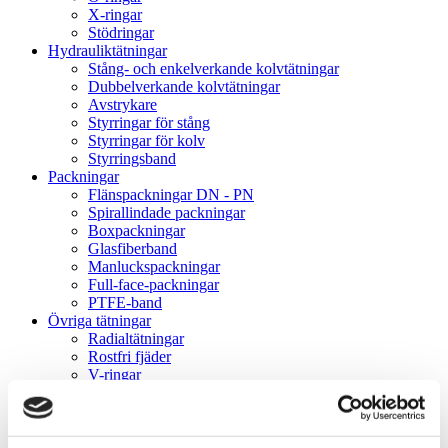
X-ringar
Stödringar
Hydrauliktätningar
Stång- och enkelverkande kolvtätningar
Dubbelverkande kolvtätningar
Avstrykare
Styrringar för stång
Styrringar för kolv
Styrringsband
Packningar
Flänspackningar DN - PN
Spirallindade packningar
Boxpackningar
Glasfiberband
Manluckspackningar
Full-face-packningar
PTFE-band
Övriga tätningar
Radialtätningar
Rostfri fjäder
V-ringar
Gummikragar
Gammaringar
VK-lock
Rullningslager