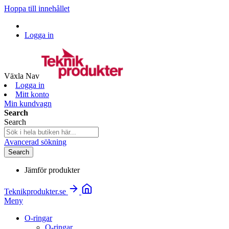
Hoppa till innehållet
Logga in
Växla Nav
Logga in
Mitt konto
Min kundvagn
Search
Search
Avancerad sökning
Search
Jämför produkter
Teknikprodukter.se
Meny
O-ringar
O-ringar