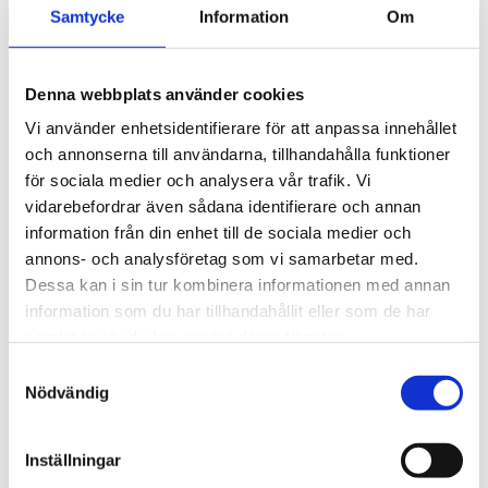
Samtycke
Information
Om
Spårkullager
Sfäriska kullager
Vinkelkontaktkullager
Tvåradiga vinkelkontaktkullager
Denna webbplats använder cookies
Sfäriska rullager
Cylindriska rullager
Vi använder enhetsidentifierare för att anpassa innehållet
Koniska rullager
och annonserna till användarna, tillhandahålla funktioner
Lagerenheter och tillbehör
Ledlager
för sociala medier och analysera vår trafik. Vi
Axiallager
vidarebefordrar även sådana identifierare och annan
Nållager och tillbehör
information från din enhet till de sociala medier och
Klämhyslor, KM-mutter och MB-brickor
Glidlager
annons- och analysföretag som vi samarbetar med.
MU P - PTFE, självsmörjande, rak
Dessa kan i sin tur kombinera informationen med annan
MU F - PTFE, självsmörjande, fläns
information som du har tillhandahållit eller som de har
MU W - PTFE, självsmörjande, tryckbricka
MU S - PTFE, självsmörjande, glidplatta
samlat in när du har använt deras tjänster.
MX P - POM, smörjbar, rak
Samtyckesval
MX W - POM, smörjbar, tryckbricka
MX S - POM, smörjbar, glidplatta
Nödvändig
BRM-80 P - Rullad brons, hål, rak
BRM-80 F - Rullad brons, hål, fläns
BRM-10 P - Rullad brons, fickor, rak
Inställningar
BRM-10 F - Rullad brons, fickor, fläns