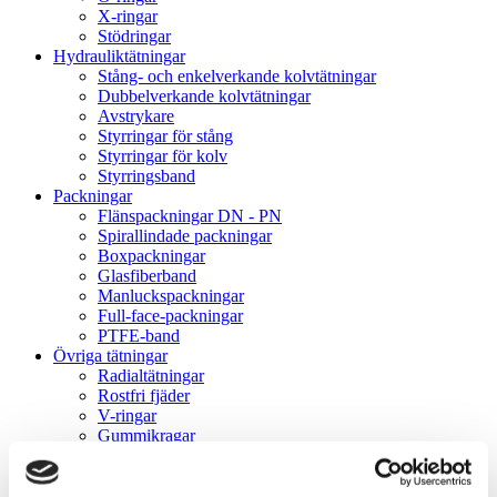
X-ringar
Stödringar
Hydrauliktätningar
Stång- och enkelverkande kolvtätningar
Dubbelverkande kolvtätningar
Avstrykare
Styrringar för stång
Styrringar för kolv
Styrringsband
Packningar
Flänspackningar DN - PN
Spirallindade packningar
Boxpackningar
Glasfiberband
Manluckspackningar
Full-face-packningar
PTFE-band
Övriga tätningar
Radialtätningar
Rostfri fjäder
V-ringar
Gummikragar
Gammaringar
VK-lock
Rullningslager