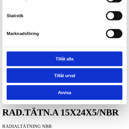
BRM-10 W - Brons, fickor, tryckbricka
BRM-10 S - Brons, fickor, glidplatta
Oljebrons P - Sintrade, rak
Statistik
Oljebrons F - Sintrade, fläns
Kraftöverföring
Smalkilremmar
Klassiska kilremmar
Marknadsföring
Kilremskivor
Koniska klämbussningar
Spännelement
Rullkedja
Kedjehjul
Tillåt alla
Kedjelås
Vibrationsdämpare
Vibrationsdämpare
Tillåt urval
Konto
Hoppa till slutet av bildgalleriet
Avvisa
Hoppa till början av bildgalleriet
RAD.TÄTN.A 15X24X5/NBR
RADIALTÄTNING NBR