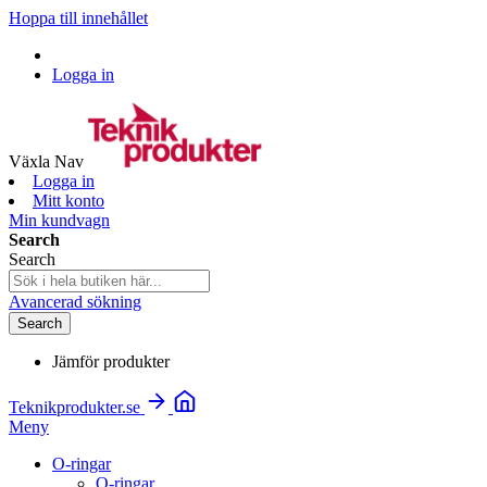
Hoppa till innehållet
Logga in
Växla Nav
Logga in
Mitt konto
Min kundvagn
Search
Search
Avancerad sökning
Search
Jämför produkter
Teknikprodukter.se
Meny
O-ringar
O-ringar