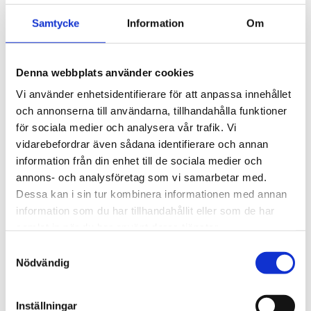
Spårkullager
Samtycke
Information
Om
Sfäriska kullager
Vinkelkontaktkullager
Tvåradiga vinkelkontaktkullager
Sfäriska rullager
Denna webbplats använder cookies
Cylindriska rullager
Koniska rullager
Vi använder enhetsidentifierare för att anpassa innehållet
Lagerenheter och tillbehör
och annonserna till användarna, tillhandahålla funktioner
Ledlager
Axiallager
för sociala medier och analysera vår trafik. Vi
Nållager och tillbehör
vidarebefordrar även sådana identifierare och annan
Klämhyslor, KM-mutter och MB-brickor
information från din enhet till de sociala medier och
Glidlager
MU P - PTFE, självsmörjande, rak
annons- och analysföretag som vi samarbetar med.
MU F - PTFE, självsmörjande, fläns
Dessa kan i sin tur kombinera informationen med annan
MU W - PTFE, självsmörjande, tryckbricka
information som du har tillhandahållit eller som de har
MU S - PTFE, självsmörjande, glidplatta
MX P - POM, smörjbar, rak
samlat in när du har använt deras tjänster.
MX W - POM, smörjbar, tryckbricka
Samtyckesval
MX S - POM, smörjbar, glidplatta
BRM-80 P - Rullad brons, hål, rak
Nödvändig
BRM-80 F - Rullad brons, hål, fläns
BRM-10 P - Rullad brons, fickor, rak
BRM-10 F - Rullad brons, fickor, fläns
Inställningar