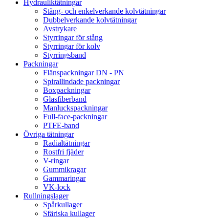
Hydrauliktätningar
Stång- och enkelverkande kolvtätningar
Dubbelverkande kolvtätningar
Avstrykare
Styrringar för stång
Styrringar för kolv
Styrringsband
Packningar
Flänspackningar DN - PN
Spirallindade packningar
Boxpackningar
Glasfiberband
Manluckspackningar
Full-face-packningar
PTFE-band
Övriga tätningar
Radialtätningar
Rostfri fjäder
V-ringar
Gummikragar
Gammaringar
VK-lock
Rullningslager
Spårkullager
Sfäriska kullager