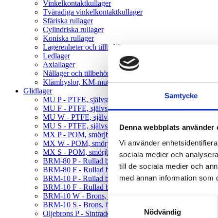
Vinkelkontaktkullager
Tvåradiga vinkelkontaktkullager
Sfäriska rullager
Cylindriska rullager
Koniska rullager
Lagerenheter och tillbehör
Ledlager
Axiallager
Nållager och tillbehör
Klämhyslor, KM-mutter och MB-brickor
Glidlager
Samtycke
MU P - PTFE, självsmörjande, rak
MU F - PTFE, självsmörjande, fläns
MU W - PTFE, självsmörjande, tryckbricka
MU S - PTFE, självsmörjande, glidplatta
Denna webbplats använder 
MX P - POM, smörjbar, rak
Vi använder enhetsidentifierar
MX W - POM, smörjbar, tryckbricka
MX S - POM, smörjbar, glidplatta
sociala medier och analysera 
BRM-80 P - Rullad brons, hål, rak
till de sociala medier och a
BRM-80 F - Rullad brons, hål, fläns
med annan information som du 
BRM-10 P - Rullad brons, fickor, rak
BRM-10 F - Rullad brons, fickor, fläns
BRM-10 W - Brons, fickor, tryckbricka
Samtyckesval
BRM-10 S - Brons, fickor, glidplatta
Nödvändig
Oljebrons P - Sintrade, rak