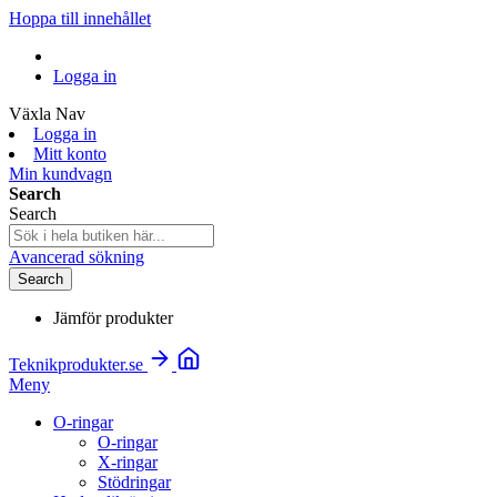
Hoppa till innehållet
Logga in
Växla Nav
Logga in
Mitt konto
Min kundvagn
Search
Search
Avancerad sökning
Search
Jämför produkter
Teknikprodukter.se
Meny
O-ringar
O-ringar
X-ringar
Stödringar