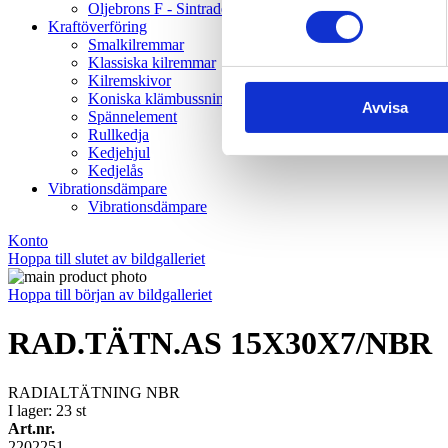
Oljebrons F - Sintrade, fläns
Kraftöverföring
Smalkilremmar
Klassiska kilremmar
Kilremskivor
Koniska klämbussningar
Avvisa
Spännelement
Rullkedja
Kedjehjul
Kedjelås
Vibrationsdämpare
Vibrationsdämpare
Konto
Hoppa till slutet av bildgalleriet
Hoppa till början av bildgalleriet
RAD.TÄTN.AS 15X30X7/NBR
RADIALTÄTNING NBR
I lager: 23
st
Art.nr.
2202251