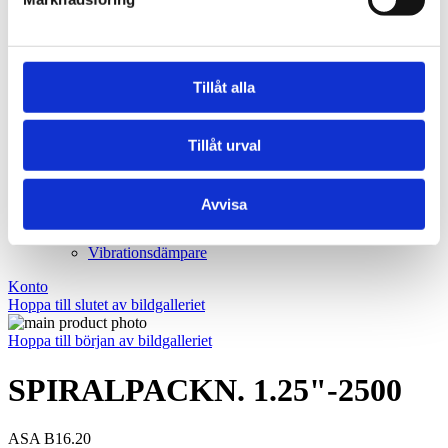
BRM-10 W - Brons, fickor, tryckbricka
BRM-10 S - Brons, fickor, glidplatta
Oljebrons P - Sintrade, rak
Oljebrons F - Sintrade, fläns
Kraftöverföring
Tillåt alla
Smalkilremmar
Klassiska kilremmar
Kilremskivor
Koniska klämbussningar
Tillåt urval
Spännelement
Rullkedja
Kedjehjul
Avvisa
Kedjelås
Vibrationsdämpare
Vibrationsdämpare
Konto
Hoppa till slutet av bildgalleriet
Hoppa till början av bildgalleriet
SPIRALPACKN. 1.25"-2500
ASA B16.20