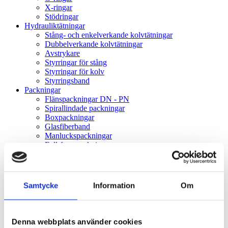
X-ringar
Stödringar
Hydrauliktätningar
Stång- och enkelverkande kolvtätningar
Dubbelverkande kolvtätningar
Avstrykare
Styrringar för stång
Styrringar för kolv
Styrringsband
Packningar
Flänspackningar DN - PN
Spirallindade packningar
Boxpackningar
Glasfiberband
Manluckspackningar
Full-face-packningar
PTFE-band
Övriga tätningar
Radialtätningar
Rostfri fjäder
Samtycke
Information
Om
V-ringar
Gummikragar
Gammaringar
VK-lock
Denna webbplats använder cookies
Rullningslager