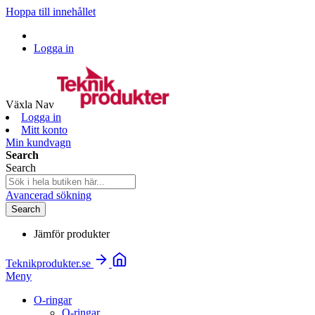
Hoppa till innehållet
Logga in
Växla Nav
Logga in
Mitt konto
Min kundvagn
Search
Search
Avancerad sökning
Search
Jämför produkter
Teknikprodukter.se
Meny
O-ringar
O-ringar