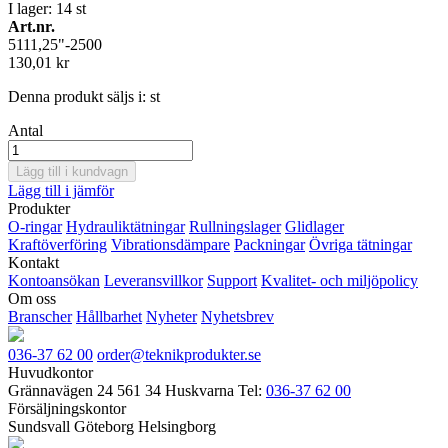
I lager: 14
st
Art.nr.
5111,25"-2500
130,01 kr
Denna produkt säljs i:
st
Antal
Lägg till i kundvagn
Lägg till i jämför
Produkter
O-ringar
Hydrauliktätningar
Rullningslager
Glidlager
Kraftöverföring
Vibrationsdämpare
Packningar
Övriga tätningar
Kontakt
Kontoansökan
Leveransvillkor
Support
Kvalitet- och miljöpolicy
Om oss
Branscher
Hållbarhet
Nyheter
Nyhetsbrev
036-37 62 00
order@teknikprodukter.se
Huvudkontor
Grännavägen 24
561 34 Huskvarna
Tel:
036-37 62 00
Försäljningskontor
Sundsvall
Göteborg
Helsingborg