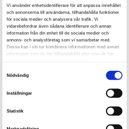
Spårkullager
Vi använder enhetsidentifierare för att anpassa innehållet
Sfäriska kullager
och annonserna till användarna, tillhandahålla funktioner
Vinkelkontaktkullager
för sociala medier och analysera vår trafik. Vi
Tvåradiga vinkelkontaktkullager
Sfäriska rullager
vidarebefordrar även sådana identifierare och annan
Cylindriska rullager
information från din enhet till de sociala medier och
Koniska rullager
annons- och analysföretag som vi samarbetar med.
Lagerenheter och tillbehör
Ledlager
Dessa kan i sin tur kombinera informationen med annan
Axiallager
information som du har tillhandahållit eller som de har
Nållager och tillbehör
samlat in när du har använt deras tjänster.
Klämhyslor, KM-mutter och MB-brickor
Glidlager
Samtyckesval
MU P - PTFE, självsmörjande, rak
Nödvändig
MU F - PTFE, självsmörjande, fläns
MU W - PTFE, självsmörjande, tryckbricka
MU S - PTFE, självsmörjande, glidplatta
MX P - POM, smörjbar, rak
Inställningar
MX W - POM, smörjbar, tryckbricka
MX S - POM, smörjbar, glidplatta
BRM-80 P - Rullad brons, hål, rak
Statistik
BRM-80 F - Rullad brons, hål, fläns
BRM-10 P - Rullad brons, fickor, rak
BRM-10 F - Rullad brons, fickor, fläns
Marknadsföring