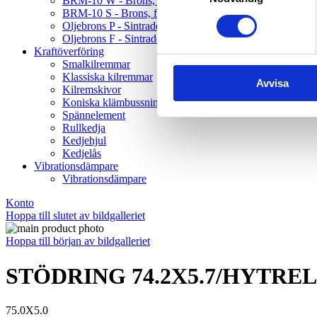
BRM-10 W - Brons, fickor, tryckbricka
BRM-10 S - Brons, fickor, glidplatta
Oljebrons P - Sintrade, rak
Oljebrons F - Sintrade, fläns
Kraftöverföring
Smalkilremmar
Klassiska kilremmar
Avvisa
Kilremskivor
Koniska klämbussningar
Spännelement
Rullkedja
Kedjehjul
Kedjelås
Vibrationsdämpare
Vibrationsdämpare
Konto
Hoppa till slutet av bildgalleriet
Hoppa till början av bildgalleriet
STÖDRING 74.2X5.7/HYTREL
75.0X5.0