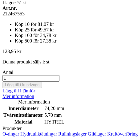
I lager: 51
st
Art.nr.
212467553
Köp 10 för
81,07 kr
Köp 25 för
49,57 kr
Köp 100 för
34,78 kr
Köp 500 för
27,38 kr
128,95 kr
Denna produkt säljs i:
st
Antal
Lägg till i kundvagn
Lägg till i jämför
Mer information
Mer information
Innerdiameter
74,20 mm
Tvärsnittsdiameter
5,70 mm
Material
HYTREL
Produkter
O-ringar
Hydrauliktätningar
Rullningslager
Glidlager
Kraftöverföring