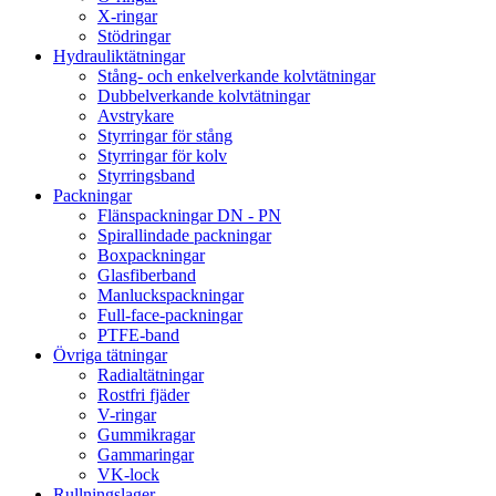
X-ringar
Stödringar
Hydrauliktätningar
Stång- och enkelverkande kolvtätningar
Dubbelverkande kolvtätningar
Avstrykare
Styrringar för stång
Styrringar för kolv
Styrringsband
Packningar
Flänspackningar DN - PN
Spirallindade packningar
Boxpackningar
Glasfiberband
Manluckspackningar
Full-face-packningar
PTFE-band
Övriga tätningar
Radialtätningar
Rostfri fjäder
V-ringar
Gummikragar
Gammaringar
VK-lock
Rullningslager