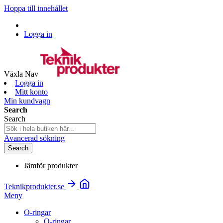
Hoppa till innehållet
Logga in
Växla Nav
Logga in
Mitt konto
Min kundvagn
Search
Search
Avancerad sökning
Search
Jämför produkter
Teknikprodukter.se
Meny
O-ringar
O-ringar