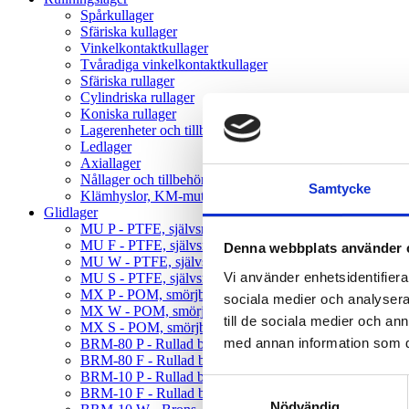
Spårkullager
Sfäriska kullager
Vinkelkontaktkullager
Tvåradiga vinkelkontaktkullager
Sfäriska rullager
Cylindriska rullager
Koniska rullager
Lagerenheter och tillbehör
Ledlager
Axiallager
Nållager och tillbehör
Samtycke
Klämhyslor, KM-mutter och MB-brickor
Glidlager
MU P - PTFE, självsmörjande, rak
MU F - PTFE, självsmörjande, fläns
Denna webbplats använder 
MU W - PTFE, självsmörjande, tryckbricka
Vi använder enhetsidentifierar
MU S - PTFE, självsmörjande, glidplatta
MX P - POM, smörjbar, rak
sociala medier och analysera 
MX W - POM, smörjbar, tryckbricka
till de sociala medier och a
MX S - POM, smörjbar, glidplatta
med annan information som du 
BRM-80 P - Rullad brons, hål, rak
BRM-80 F - Rullad brons, hål, fläns
BRM-10 P - Rullad brons, fickor, rak
Samtyckesval
BRM-10 F - Rullad brons, fickor, fläns
Nödvändig