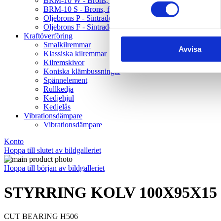
BRM-10 W - Brons, fickor, tryckbricka
BRM-10 S - Brons, fickor, glidplatta
Oljebrons P - Sintrade, rak
Oljebrons F - Sintrade, fläns
Kraftöverföring
Smalkilremmar
Avvisa
Klassiska kilremmar
Kilremskivor
Koniska klämbussningar
Spännelement
Rullkedja
Kedjehjul
Kedjelås
Vibrationsdämpare
Vibrationsdämpare
Konto
Hoppa till slutet av bildgalleriet
Hoppa till början av bildgalleriet
STYRRING KOLV 100X95X15 
CUT BEARING H506