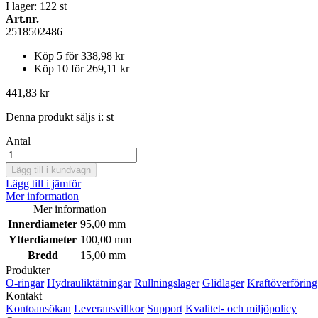
I lager: 122
st
Art.nr.
2518502486
Köp 5 för
338,98 kr
Köp 10 för
269,11 kr
441,83 kr
Denna produkt säljs i:
st
Antal
Lägg till i kundvagn
Lägg till i jämför
Mer information
Mer information
Innerdiameter
95,00 mm
Ytterdiameter
100,00 mm
Bredd
15,00 mm
Produkter
O-ringar
Hydrauliktätningar
Rullningslager
Glidlager
Kraftöverföring
Kontakt
Kontoansökan
Leveransvillkor
Support
Kvalitet- och miljöpolicy