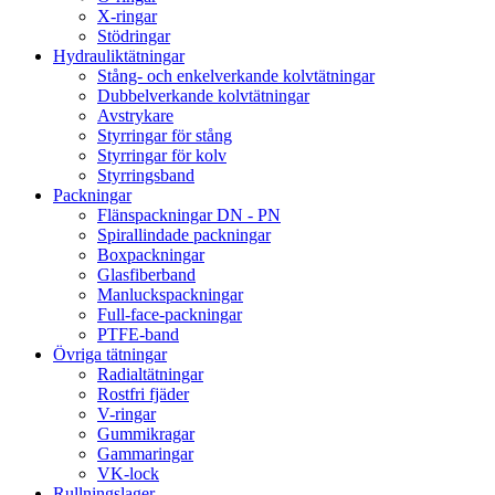
X-ringar
Stödringar
Hydrauliktätningar
Stång- och enkelverkande kolvtätningar
Dubbelverkande kolvtätningar
Avstrykare
Styrringar för stång
Styrringar för kolv
Styrringsband
Packningar
Flänspackningar DN - PN
Spirallindade packningar
Boxpackningar
Glasfiberband
Manluckspackningar
Full-face-packningar
PTFE-band
Övriga tätningar
Radialtätningar
Rostfri fjäder
V-ringar
Gummikragar
Gammaringar
VK-lock
Rullningslager