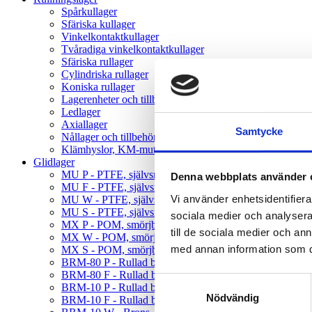
Spårkullager
Sfäriska kullager
Vinkelkontaktkullager
Tvåradiga vinkelkontaktkullager
Sfäriska rullager
Cylindriska rullager
Koniska rullager
Lagerenheter och tillbehör
Ledlager
Axiallager
Samtycke
Nållager och tillbehör
Klämhyslor, KM-mutter och MB-brickor
Glidlager
MU P - PTFE, självsmörjande, rak
Denna webbplats använder 
MU F - PTFE, självsmörjande, fläns
Vi använder enhetsidentifierar
MU W - PTFE, självsmörjande, tryckbricka
MU S - PTFE, självsmörjande, glidplatta
sociala medier och analysera 
MX P - POM, smörjbar, rak
till de sociala medier och a
MX W - POM, smörjbar, tryckbricka
med annan information som du 
MX S - POM, smörjbar, glidplatta
BRM-80 P - Rullad brons, hål, rak
BRM-80 F - Rullad brons, hål, fläns
Samtyckesval
BRM-10 P - Rullad brons, fickor, rak
Nödvändig
BRM-10 F - Rullad brons, fickor, fläns