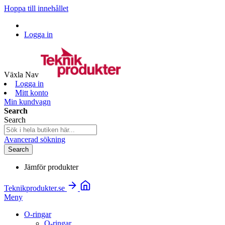
Hoppa till innehållet
Logga in
Växla Nav
Logga in
Mitt konto
Min kundvagn
Search
Search
Avancerad sökning
Search
Jämför produkter
Teknikprodukter.se
Meny
O-ringar
O-ringar