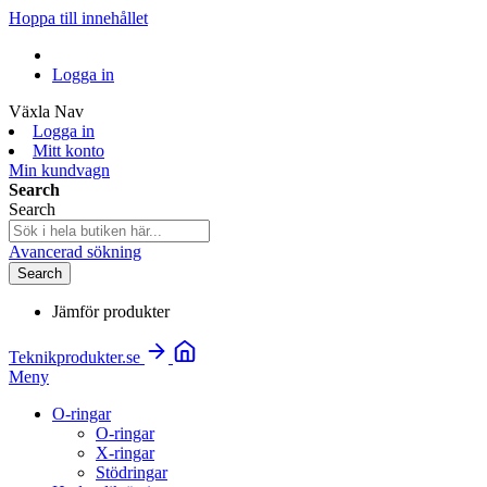
Hoppa till innehållet
Logga in
Växla Nav
Logga in
Mitt konto
Min kundvagn
Search
Search
Avancerad sökning
Search
Jämför produkter
Teknikprodukter.se
Meny
O-ringar
O-ringar
X-ringar
Stödringar