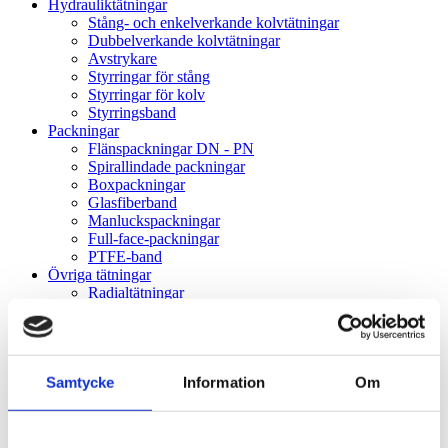
Hydrauliktätningar
Stång- och enkelverkande kolvtätningar
Dubbelverkande kolvtätningar
Avstrykare
Styrringar för stång
Styrringar för kolv
Styrringsband
Packningar
Flänspackningar DN - PN
Spirallindade packningar
Boxpackningar
Glasfiberband
Manluckspackningar
Full-face-packningar
PTFE-band
Övriga tätningar
Radialtätningar
Rostfri fjäder
V-ringar
Gummikragar
Gammaringar
Samtycke
Information
Om
VK-lock
Rullningslager
Spårkullager
Sfäriska kullager