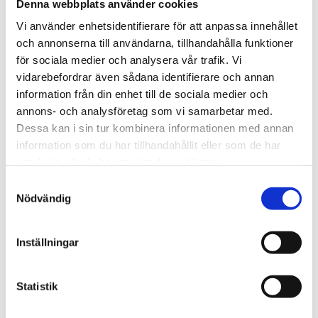
Denna webbplats använder cookies
Vinkelkontaktkullager
Tvåradiga vinkelkontaktkullager
Vi använder enhetsidentifierare för att anpassa innehållet
Sfäriska rullager
och annonserna till användarna, tillhandahålla funktioner
Cylindriska rullager
Koniska rullager
för sociala medier och analysera vår trafik. Vi
Lagerenheter och tillbehör
vidarebefordrar även sådana identifierare och annan
Ledlager
information från din enhet till de sociala medier och
Axiallager
Nållager och tillbehör
annons- och analysföretag som vi samarbetar med.
Klämhyslor, KM-mutter och MB-brickor
Dessa kan i sin tur kombinera informationen med annan
Glidlager
information som du har tillhandahållit eller som de har
MU P - PTFE, självsmörjande, rak
MU F - PTFE, självsmörjande, fläns
samlat in när du har använt deras tjänster.
MU W - PTFE, självsmörjande, tryckbricka
MU S - PTFE, självsmörjande, glidplatta
Samtyckesval
MX P - POM, smörjbar, rak
Nödvändig
MX W - POM, smörjbar, tryckbricka
MX S - POM, smörjbar, glidplatta
BRM-80 P - Rullad brons, hål, rak
Inställningar
BRM-80 F - Rullad brons, hål, fläns
BRM-10 P - Rullad brons, fickor, rak
BRM-10 F - Rullad brons, fickor, fläns
BRM-10 W - Brons, fickor, tryckbricka
Statistik
BRM-10 S - Brons, fickor, glidplatta
Oljebrons P - Sintrade, rak