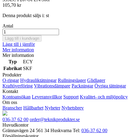
105,70 kr
Denna produkt säljs i:
st
Antal
Lägg till i kundvagn
Lägg till i jämför
Mer information
Mer information
Typ
ECY
Fabrikat
SKF
Produkter
O-ringar
Hydrauliktätningar
Rullningslager
Glidlager
Kraftöverföring
Vibrationsdämpare
Packningar
Övriga tätningar
Kontakt
Kontoansökan
Leveransvillkor
Support
Kvalitet- och miljöpolicy
Om oss
Branscher
Hållbarhet
Nyheter
Nyhetsbrev
036-37 62 00
order@teknikprodukter.se
Huvudkontor
Grännavägen 24
561 34 Huskvarna
Tel:
036-37 62 00
Försäljningskontor