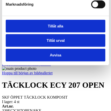
Oljebrons F - Sintrade, fläns
Marknadsföring
Kraftöverföring
Smalkilremmar
Klassiska kilremmar
Kilremskivor
Koniska klämbussningar
Tillåt alla
Spännelement
Rullkedja
Kedjehjul
Tillåt urval
Kedjelås
Vibrationsdämpare
Vibrationsdämpare
Avvisa
Konto
Hoppa till slutet av bildgalleriet
Hoppa till början av bildgalleriet
TÄCKLOCK ECY 207 OPEN
SKF ÖPPET TÄCKLOCK KOMPOSIT
I lager: 4
st
Art.nr.
339ECY207OPEN/SKF